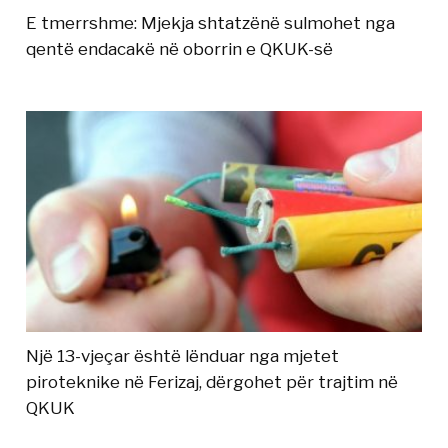
E tmerrshme: Mjekja shtatzënë sulmohet nga
qentë endacakë në oborrin e QKUK-së
Një 13-vjeçar është lënduar nga mjetet
piroteknike në Ferizaj, dërgohet për trajtim në
QKUK