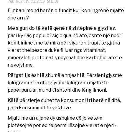
Publikuar: 19/02/2019
11:18
E mbani mend herën e fundit kur keni ngrënë mjaltë
dhe arra?
Me siguri do të ketë qenë në shtëpinë e gjyshes,
pasi ky ilaç popullor siç e quajnë ato, është një ndër
kombinimet më të mira që i siguron trupit të gjitha
vlerat thelbësore duke filluar nga vitaminat,
mineralet, proteinat, yndyrnat dhe karbohidratet e
nevojshme.
Përgatitja është shumë e thjeshtë: Përzieni gjysmë
kilogrami arra dhe gjysmë kilogrami mjaltë të
papërpunuar, mund t’i shtoni dhe lëng limoni.
Këtë përzierje duhet ta konsumoni tri herë në ditë,
para konsumimit të vakteve.
Mjalti me arra janë dy ushqime që jo vetëm
plotësojnë por edhe përmirësojnë vlerat e njëri-