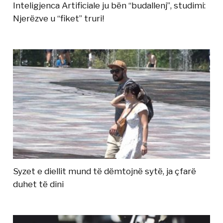
Inteligjenca Artificiale ju bën “budallenj”, studimi:
Njerëzve u “fiket” truri!
Syzet e diellit mund të dëmtojnë sytë, ja çfarë
duhet të dini