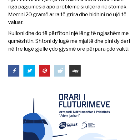
nga pagjumësia apo probleme si ulçera në stomak.
Merrni 20 gramë arra të grira dhe hidhini në ujë të
valuar.
Kulloni dhe do të përfitoni një lëng të ngjashëm me
qumështin. Shtoni dy lugë me mjaltë dhe pini dy deri
në tre lugë gjelle çdo gjysmë ore përpara çdo vakti.