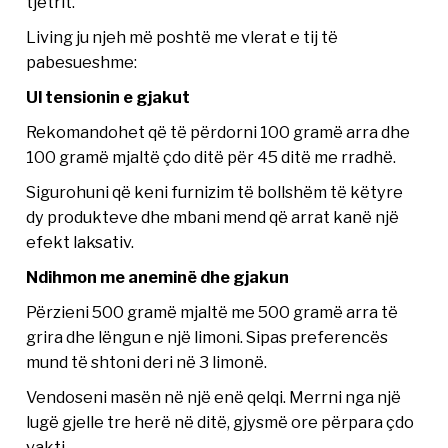
tjetrit.
Living ju njeh më poshtë me vlerat e tij të
pabesueshme:
Ul tensionin e gjakut
Rekomandohet që të përdorni 100 gramë arra dhe
100 gramë mjaltë çdo ditë për 45 ditë me rradhë.
Sigurohuni që keni furnizim të bollshëm të këtyre
dy produkteve dhe mbani mend që arrat kanë një
efekt laksativ.
Ndihmon me aneminë dhe gjakun
Përzieni 500 gramë mjaltë me 500 gramë arra të
grira dhe lëngun e një limoni. Sipas preferencës
mund të shtoni deri në 3 limonë.
Vendoseni masën në një enë qelqi. Merrni nga një
lugë gjelle tre herë në ditë, gjysmë ore përpara çdo
vakti.