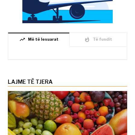
trending_up
whatshot
Më të lexuarat
Të fundit
LAJME TË TJERA