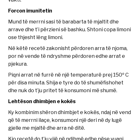
Forcon imunitetin
Mund të merrni sasi të barabarta të mjaltit dhe
arrave dhe t’i përzieni së bashku. Shtoni copa limoni
ose thjesht lëng limoni.
Në këtë recetë zakonisht përdoren arra të njoma,
por në vende të ndryshme përdoren edhe arrat e
pjekura.
Piqni arrat në furrë në një temperaturë prej 150º C
për disa minuta. Shija e tyre do të shumëfishohet
dhe nuk do t’ju pritet të konsumoni më shumë.
Lehtëson dhimbjen e kokës
Ky kombinim shëron dhimbjet e kokës, ndaj në vend
që të merrni ilaçe, konsumoni një deri në dy lugë
gjelle me mjaltë dhe arra në ditë.
Kjo recetë do t’ju vijë në ndihmë edhe nëse vuani