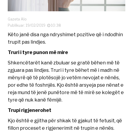
Gazeta Alo
Publikuar: 19/02/2019
10:38
Këto janë disa nga ndryshimet pozitive që i ndodhin
trupit pas lindjes.
Truri i tyre punon më mire
Shkencëtarët kanë zbuluar se gratë bëhen më të
zgjuara pas lindjes. Truri i tyre bëhet më i madh në
mënyrë që të plotësojë jo vetëm nevojat e nënës,
por edhe të foshnjës. Kjo është arsyeja pse nënat e
reja mund të jenë punëtore më të mirë se kolegët e
tyre që nuk kanë fëmijë.
Trupi rigjenerohet
Kjo është e gjitha për shkak të gjakut të fetusit, që
fillon proceset e rigjenerimit në trupin e nënës.