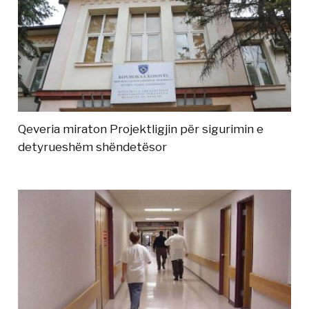
Qeveria miraton Projektligjin për sigurimin e
detyrueshëm shëndetësor