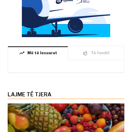
trending_up
whatshot
Më të lexuarat
Të fundit
LAJME TË TJERA