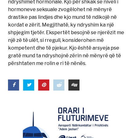
ndryshimet hormonale. Kjo për shkak se niveli i
hormoneve seksuale zvogëlohet në mënyrë
drastike pas lindjes dhe kjo mund të ndikojë në
kordat e zërit. Megjithatë, ky ndryshim ka një
shpjegim tjetër. Ekspertët besojnë se njerëzit me
një zë të ulët, si rregull, konsiderohen më
kompetent dhe të pjekur. Kjo është arsyeja pse
gratë mund ta ndryshojnë zërin në mënyrë që të
përshtaten me rolin e ri të nënës.