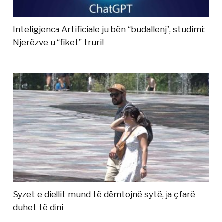
Inteligjenca Artificiale ju bën “budallenj”, studimi:
Njerëzve u “fiket” truri!
Syzet e diellit mund të dëmtojnë sytë, ja çfarë
duhet të dini