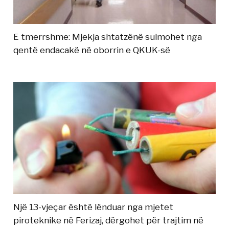
E tmerrshme: Mjekja shtatzënë sulmohet nga
qentë endacakë në oborrin e QKUK-së
Një 13-vjeçar është lënduar nga mjetet
piroteknike në Ferizaj, dërgohet për trajtim në