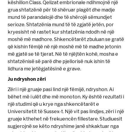
këshillon Class. Qelizat embrionale ndihmojnë një
grua shtatzënë për të shëruar plagët dhe madje
mund të parandalojë dhe të shërojë sëmundjet
serioze. Shtatzënia mund të të zgjatë jetën, por
kryesisht në rastet kur shtatzënia ndodh në një
moshë më madhore. Shkencëtarët zbuluan se gratë
që kishin fëmijë në një moshë më të madhe jetonin
më gjatë se të tjerat. Në të njëjtën kohë, mosha e
shtatzënisë së parë dhe pjellorisë nuk ishin të
lidhura me jetëgjatësinë e grave.
Ju ndryshon zëri
Zëri i një gruaje pasi lind një fëmijë, ndryshon. Ai
bëhet më i ulët dhe më monoton. Ky është rezultati i
një studimi që u krye nga shkencëtarët e
Universitetit të Sussex-t. Një vit pas lindjes, zëri i një
gruaje kthehet në frekuencën fillestare. Studiuesit
sugjerojnë se këto ndryshime janë shkaktuar nga