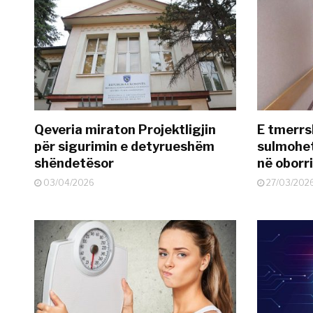
Qeveria miraton Projektligjin
E tmerrs
për sigurimin e detyrueshëm
sulmohe
shëndetësor
në oborr
03/04/2026
27/03/202