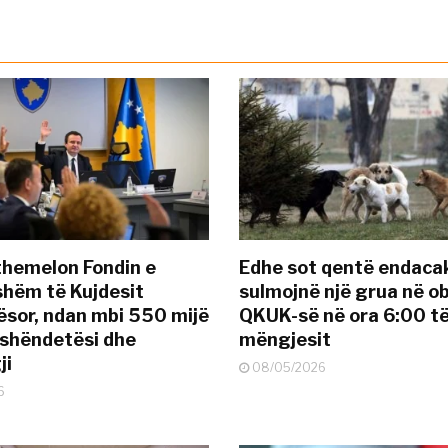
themelon Fondin e
Edhe sot qentë endaca
hëm të Kujdesit
sulmojnë një grua në ob
sor, ndan mbi 550 mijë
QKUK-së në ora 6:00 t
 shëndetësi dhe
mëngjesit
ji
08/05/2026
6