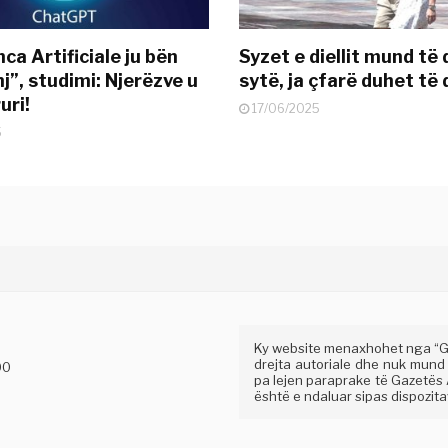
nca Artificiale ju bën
Syzet e diellit mund të
j”, studimi: Njerëzve u
sytë, ja çfarë duhet të 
uri!
17/06/2025
5
Ky website menaxhohet nga “Gaz
drejta autoriale dhe nuk mund
00
pa lejen paraprake të Gazetës A
është e ndaluar sipas dispozitav