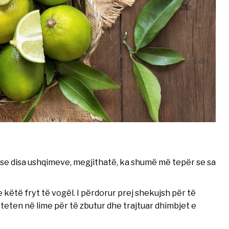
se disa ushqimeve, megjithatë, ka shumë më tepër se sa
ëtë fryt të vogël. I përdorur prej shekujsh për të
ten në lime për të zbutur dhe trajtuar dhimbjet e