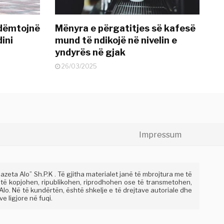
 dëmtojnë
Mënyra e përgatitjes së kafesë
dini
mund të ndikojë në nivelin e
yndyrës në gjak
26/03/2025
Impressum
eta Alo” Sh.P.K . Të gjitha materialet janë të mbrojtura me të
 të kopjohen, ripublikohen, riprodhohen ose të transmetohen,
lo. Në të kundërtën, është shkelje e të drejtave autoriale dhe
e ligjore në fuqi.