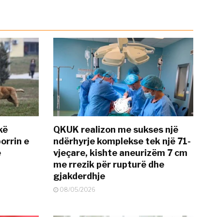
kë
QKUK realizon me sukses një
orrin e
ndërhyrje komplekse tek një 71-
ë
vjeçare, kishte aneurizëm 7 cm
me rrezik për rupturë dhe
gjakderdhje
08/05/2026