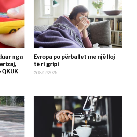
nduar nga
Evropa po përballet me një lloj
erizaj,
të ri gripi
në QKUK
18/12/2025