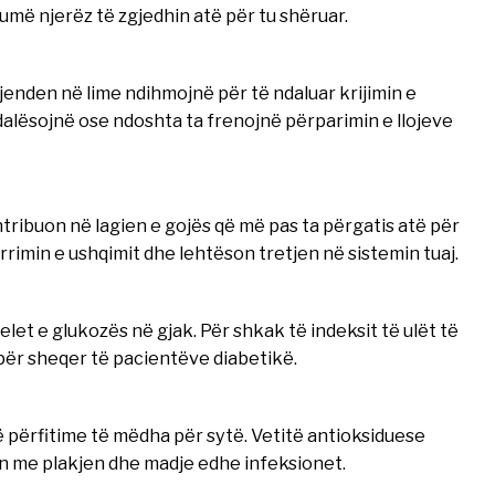
umë njerëz të zgjedhin atë për tu shëruar.
gjenden në lime ndihmojnë për të ndaluar krijimin e
dalësojnë ose ndoshta ta frenojnë përparimin e llojeve
tribuon në lagien e gojës që më pas ta përgatis atë për
rrimin e ushqimit dhe lehtëson tretjen në sistemin tuaj.
let e glukozës në gjak. Për shkak të indeksit të ulët të
për sheqer të pacientëve diabetikë.
ë përfitime të mëdha për sytë. Vetitë antioksiduese
n me plakjen dhe madje edhe infeksionet.