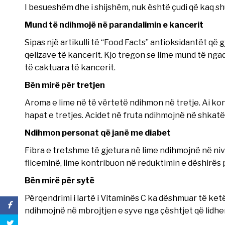
I besueshëm dhe i shijshëm, nuk është çudi që kaq sh
Mund të ndihmojë në parandalimin e kancerit
Sipas një artikulli të “Food Facts” antioksidantët që 
qelizave të kancerit. Kjo tregon se lime mund të nga
të caktuara të kancerit.
Bën mirë për tretjen
Aroma e lime në të vërtetë ndihmon në tretje. Ai kon
hapat e tretjes. Acidet në fruta ndihmojnë në shkatë
Ndihmon personat që janë me diabet
Fibra e tretshme të gjetura në lime ndihmojnë në nive
fliceminë, lime kontribuon në reduktimin e dëshirës 
Bën mirë për sytë
Përqendrimi i lartë i Vitaminës C ka dëshmuar të ket
ndihmojnë në mbrojtjen e syve nga çështjet që lidhe