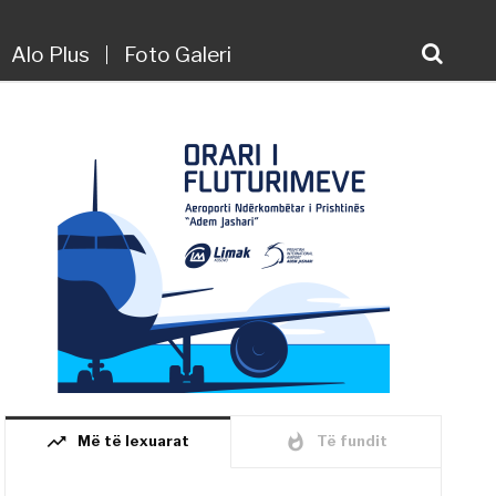
Alo Plus
Foto Galeri
trending_up
whatshot
Më të lexuarat
Të fundit