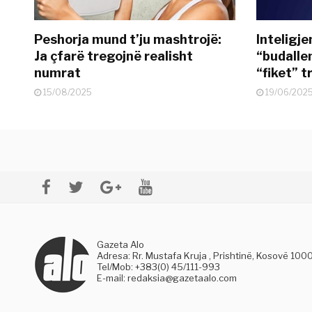
Peshorja mund t’ju mashtrojë:
Inteligje
Ja çfarë tregojnë realisht
“budallen
numrat
“fiket” tr
15/08/2025
19/06/202
Gazeta Alo
Adresa: Rr. Mustafa Kruja , Prishtinë, Kosovë 100
Tel/Mob: +383(0) 45/111-993
E-mail:
redaksia@gazetaalo.com