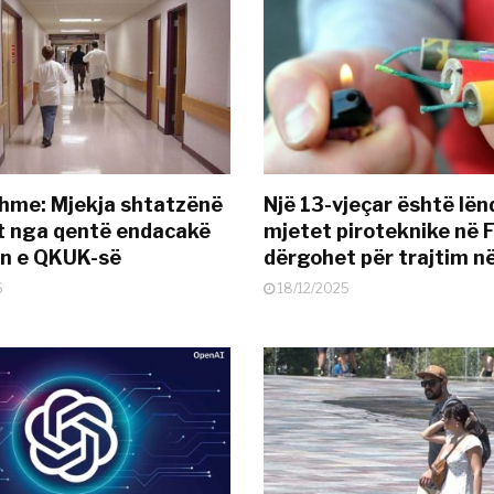
hme: Mjekja shtatzënë
Një 13-vjeçar është lë
t nga qentë endacakë
mjetet piroteknike në F
in e QKUK-së
dërgohet për trajtim 
6
18/12/2025