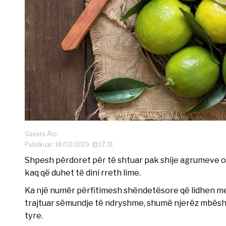
Gazeta Alo
Publikuar: 18/02/2019
17:31
Shpesh përdoret për të shtuar pak shije agrumeve o
kaq që duhet të dini rreth lime.
Ka një numër përfitimesh shëndetësore që lidhen me k
trajtuar sëmundje të ndryshme, shumë njerëz mbështe
tyre.