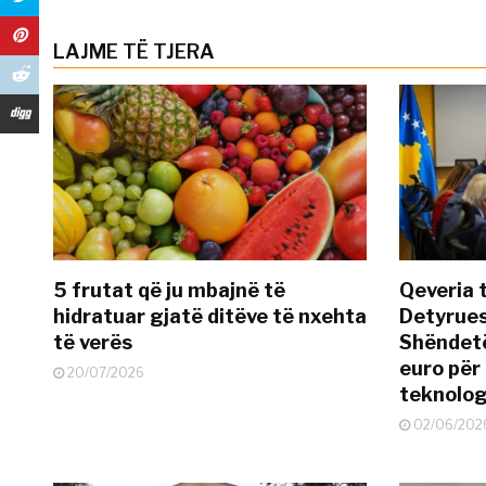
LAJME TË TJERA
5 frutat që ju mbajnë të
Qeveria 
hidratuar gjatë ditëve të nxehta
Detyrues
të verës
Shëndetë
euro për
20/07/2026
teknolog
02/06/202