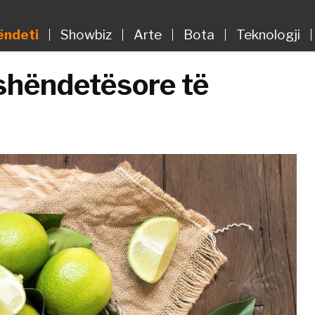
ëndeti
Showbiz
Arte
Bota
Teknologji
 shëndetësore të