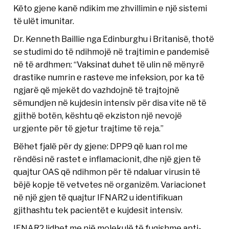
Këto gjene kanë ndikim me zhvillimin e një sistemi
të ulët imunitar.
Dr. Kenneth Baillie nga Edinburghu i Britanisë, thotë
se studimi do të ndihmojë në trajtimin e pandemisë
në të ardhmen: “Vaksinat duhet të ulin në mënyrë
drastike numrin e rasteve me infeksion, por ka të
ngjarë që mjekët do vazhdojnë të trajtojnë
sëmundjen në kujdesin intensiv për disa vite në të
gjithë botën, kështu që ekziston një nevojë
urgjente për të gjetur trajtime të reja.”
Bëhet fjalë për dy gjene: DPP9 që luan rol me
rëndësi në rastet e inflamacionit, dhe një gjen të
quajtur OAS që ndihmon për të ndaluar virusin të
bëjë kopje të vetvetes në organizëm. Variacionet
në një gjen të quajtur IFNAR2 u identifikuan
gjithashtu tek pacientët e kujdesit intensiv.
IFNAR2 lidhet me një molekulë të fuqishme anti-