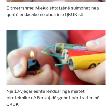
E tmerrshme: Mjekja shtatzënë sulmohet nga
qentë endacakë në oborrin e QKUK-së
Një 13-vjeçar është lënduar nga mjetet
piroteknike në Ferizaj, dërgohet për trajtim në
QKUK