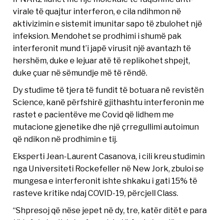
virale të quajtur interferon, e cila ndihmon në
aktivizimin e sistemit imunitar sapo të zbulohet një
infeksion. Mendohet se prodhimi i shumë pak
interferonit mund t’i japë virusit një avantazh të
hershëm, duke e lejuar atë të replikohet shpejt,
duke çuar në sëmundje më të rëndë.
Dy studime të tjera të fundit të botuara në revistën
Science, kanë përfshirë gjithashtu interferonin me
rastet e pacientëve me Covid që lidhem me
mutacione gjenetike dhe një çrregullimi autoimun
që ndikon në prodhimin e tij.
Eksperti Jean-Laurent Casanova, i cili kreu studimin
nga Universiteti Rockefeller në New Jork, zbuloi se
mungesa e interferonit ishte shkaku i gati 15% të
rasteve kritike ndaj COVID-19, përcjell Class.
“Shpresoj që nëse jepet në dy, tre, katër ditët e para