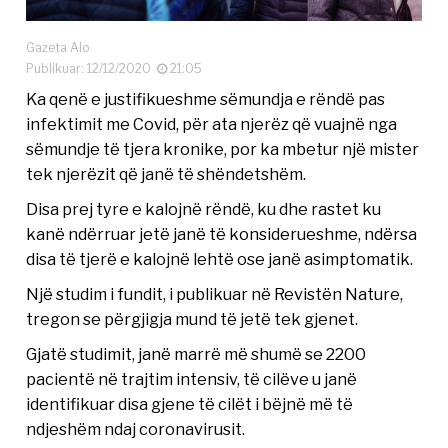
Gazeta Alo
Publikuar: 12/12/2020
21:05
Ka qenë e justifikueshme sëmundja e rëndë pas
infektimit me Covid, për ata njerëz që vuajnë nga
sëmundje të tjera kronike, por ka mbetur një mister
tek njerëzit që janë të shëndetshëm.
Disa prej tyre e kalojnë rëndë, ku dhe rastet ku
kanë ndërruar jetë janë të konsiderueshme, ndërsa
disa të tjerë e kalojnë lehtë ose janë asimptomatik.
Një studim i fundit, i publikuar në Revistën Nature,
tregon se përgjigja mund të jetë tek gjenet.
Gjatë studimit, janë marrë më shumë se 2200
pacientë në trajtim intensiv, të cilëve u janë
identifikuar disa gjene të cilët i bëjnë më të
ndjeshëm ndaj coronavirusit.