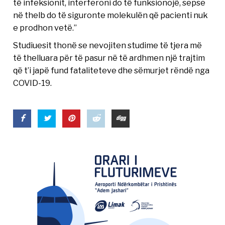
të infeksionit, interferoni do të funksionojë, sepse
në thelb do të siguronte molekulën që pacienti nuk
e prodhon vetë.”
Studiuesit thonë se nevojiten studime të tjera më
të thelluara për të pasur në të ardhmen një trajtim
që t’i japë fund fataliteteve dhe sëmurjet rëndë nga
COVID-19.