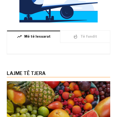
trending_up
whatshot
Më të lexuarat
Të fundit
LAJME TË TJERA