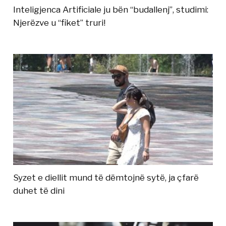
Inteligjenca Artificiale ju bën “budallenj”, studimi:
Njerëzve u “fiket” truri!
Syzet e diellit mund të dëmtojnë sytë, ja çfarë
duhet të dini