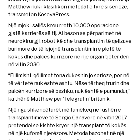
Matthew nuk i klasifikon metodat e tyre si serioze,
transmeton KosovaPress.
Një mjek i sallës kreu rreth 10,000 operacione
gjatë karrierës së tij. Ai beson se përparimet në
neurokirurgji, robotikë dhe transplantim të qelizave
burimore do të lejojnë transplantimin e plotë të
kokës dhe palcës kurrizore në një organ tjetër deri
në vitin 2030.
“Fillimisht, qëllimet tona dukeshin jo serioze, por në
të vërtetë nuk është ashtu. Nëse tërheq trurin dhe
palcën kurrizore së bashku, nuk është e pamundur,”
ka thënë Matthew për ‘Telegrafin’ britanik.
Një nga shkencëtarët më famëkeq në fushën e
transplantimeve të Sergio Canavero në vitin 2017
pretendoi se kishte kryer një transplant të kokës
në një kufomë njerëzore. Metoda bazohet në një