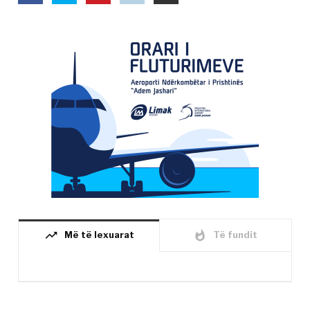
trending_up
whatshot
Më të lexuarat
Të fundit