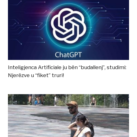
Inteligjenca Artificiale ju bën “budallenj”, studimi:
Njerëzve u “fiket” truri!