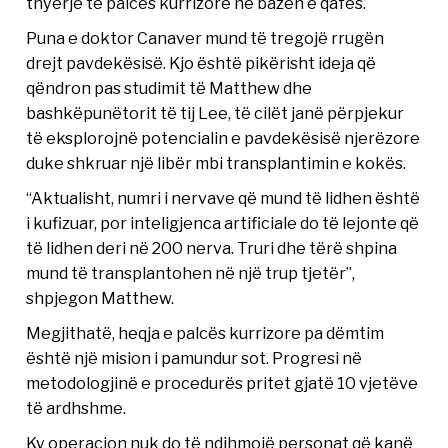
thyerje të palcës kurrizore në bazën e qafës.
Puna e doktor Canaver mund të tregojë rrugën
drejt pavdekësisë. Kjo është pikërisht ideja që
qëndron pas studimit të Matthew dhe
bashkëpunëtorit të tij Lee, të cilët janë përpjekur
të eksplorojnë potencialin e pavdekësisë njerëzore
duke shkruar një libër mbi transplantimin e kokës.
“Aktualisht, numri i nervave që mund të lidhen është
i kufizuar, por inteligjenca artificiale do të lejonte që
të lidhen deri në 200 nerva. Truri dhe tërë shpina
mund të transplantohen në një trup tjetër”,
shpjegon Matthew.
Megjithatë, heqja e palcës kurrizore pa dëmtim
është një mision i pamundur sot. Progresi në
metodologjinë e procedurës pritet gjatë 10 vjetëve
të ardhshme.
Ky operacion nuk do të ndihmojë personat që kanë