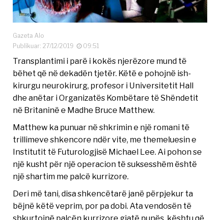
Gazeta Alo
Publikuar: 27/12/2019
09:51
Transplantimi i parë i kokës njerëzore mund të
bëhet që në dekadën tjetër. Këtë e pohojnë ish-
kirurgu neurokirurg, profesor i Universitetit Hall
dhe anëtar i Organizatës Kombëtare të Shëndetit
në Britaninë e Madhe Bruce Matthew.
Matthew ka punuar në shkrimin e një romani të
trillimeve shkencore ndër vite, me themeluesin e
Institutit të Futurologjisë Michael Lee. Ai pohon se
një kusht për një operacion të suksesshëm është
një shartim me palcë kurrizore.
Deri më tani, disa shkencëtarë janë përpjekur ta
bëjnë këtë veprim, por pa dobi. Ata vendosën të
shkurtojnë palcën kurrizore gjatë punës, kështu që