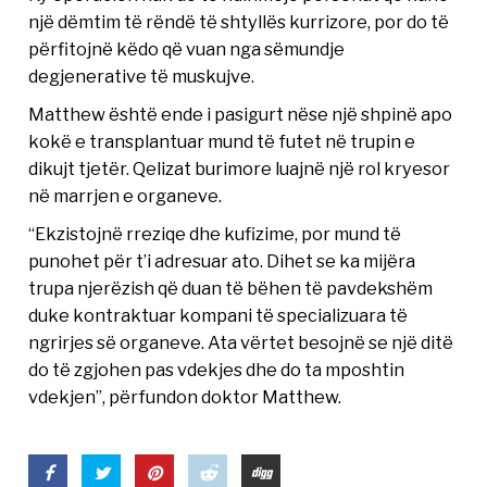
një dëmtim të rëndë të shtyllës kurrizore, por do të
përfitojnë këdo që vuan nga sëmundje
degjenerative të muskujve.
Matthew është ende i pasigurt nëse një shpinë apo
kokë e transplantuar mund të futet në trupin e
dikujt tjetër. Qelizat burimore luajnë një rol kryesor
në marrjen e organeve.
“Ekzistojnë rreziqe dhe kufizime, por mund të
punohet për t’i adresuar ato. Dihet se ka mijëra
trupa njerëzish që duan të bëhen të pavdekshëm
duke kontraktuar kompani të specializuara të
ngrirjes së organeve. Ata vërtet besojnë se një ditë
do të zgjohen pas vdekjes dhe do ta mposhtin
vdekjen”, përfundon doktor Matthew.