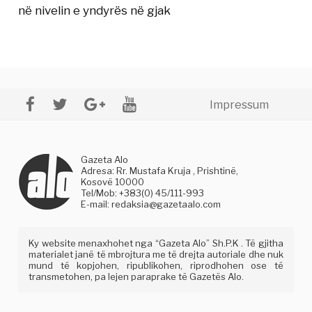
në nivelin e yndyrës në gjak
Impressum
Gazeta Alo
Adresa: Rr. Mustafa Kruja , Prishtinë,
Kosovë 10000
Tel/Mob: +383(0) 45/111-993
E-mail:
redaksia@gazetaalo.com
Ky website menaxhohet nga “Gazeta Alo” Sh.P.K . Të gjitha
materialet janë të mbrojtura me të drejta autoriale dhe nuk
mund të kopjohen, ripublikohen, riprodhohen ose të
transmetohen, pa lejen paraprake të Gazetës Alo.