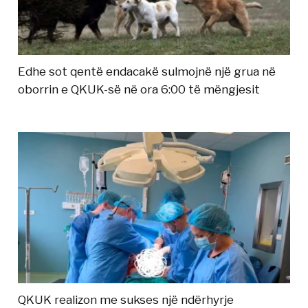
Edhe sot qentë endacakë sulmojnë një grua në
oborrin e QKUK-së në ora 6:00 të mëngjesit
QKUK realizon me sukses një ndërhyrje