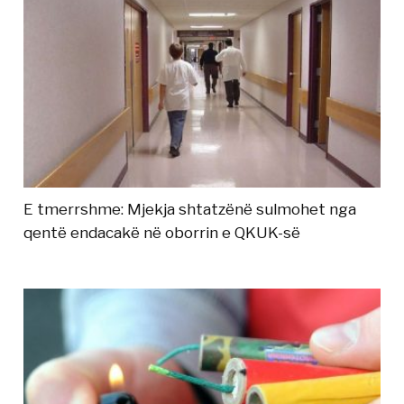
E tmerrshme: Mjekja shtatzënë sulmohet nga
qentë endacakë në oborrin e QKUK-së