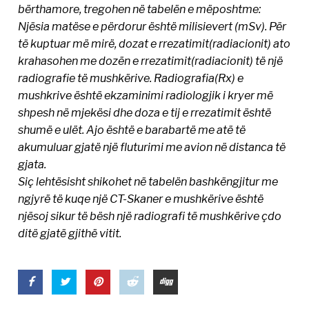
bërthamore, tregohen në tabelën e mëposhtme:
Njësia matëse e përdorur është milisievert (mSv). Për
të kuptuar më mirë, dozat e rrezatimit(radiacionit) ato
krahasohen me dozën e rrezatimit(radiacionit) të një
radiografie të mushkërive. Radiografia(Rx) e
mushkrive është ekzaminimi radiologjik i kryer më
shpesh në mjekësi dhe doza e tij e rrezatimit është
shumë e ulët. Ajo është e barabartë me atë të
akumuluar gjatë një fluturimi me avion në distanca të
gjata.
Siç lehtësisht shikohet në tabelën bashkëngjitur me
ngjyrë të kuqe një CT-Skaner e mushkërive është
njësoj sikur të bësh një radiografi të mushkërive çdo
ditë gjatë gjithë vitit.