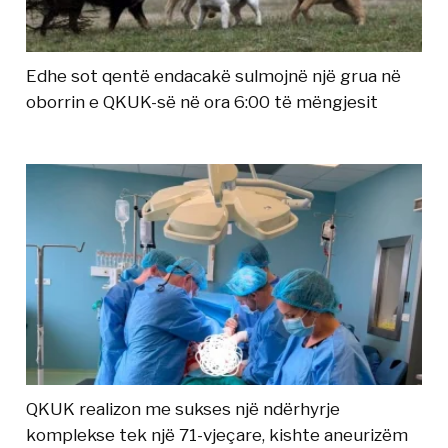
Edhe sot qentë endacakë sulmojnë një grua në
oborrin e QKUK-së në ora 6:00 të mëngjesit
QKUK realizon me sukses një ndërhyrje
komplekse tek një 71-vjeçare, kishte aneurizëm