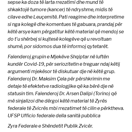
sepse ka doza të larta rrezatimi dhe mund të
shkaktojë tumore (kancer) të ndryshme, midis të
cilave edhe Leuçemitë. Pati reagime dhe interpretime
si nga kolegë dhe komentues të gabuara, prandaj për
këtë arsye kam përgatitur këtë material që mendoj se
do t’u shërbej si kujtesë kolegëve që u revoltuan
shumë, por sidomos dua të informoj qytetarët.
Falenderoj grupin e Mjekëve Shqiptar në luftën
kundër Covid-19, për seriozitetin e treguar ndaj këtij
argumenti mjekësor të diskutuar dje në këtë grup.
Falenderoj Dr. Maksim Çela për përshkrimin me
detaje të efektetve radiologjike që ka bërë dje në
statusin tim. Falenderoj Dr. Arsen Dalipi (Torino) që
më sinjalizoi dhe dërgoi këtë material të Zyrës
federale të Zvicrës mbi rrezatimet të cilin e përktheva.
UFSP Ufficio federale della sanità pubblica
Zyra Federale e Shëndetit Publik Zvicër.