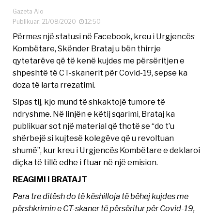
Gazeta Alo
Publikuar: 21/08/2020
12:50
Përmes një statusi në Facebook, kreu i Urgjencës
Kombëtare, Skënder Brataj u bën thirrje
qytetarëve që të kenë kujdes me përsëritjen e
shpeshtë të CT-skanerit për Covid-19, sepse ka
doza të larta rrezatimi.
Sipas tij, kjo mund të shkaktojë tumore të
ndryshme. Në linjën e këtij sqarimi, Brataj ka
publikuar sot një material që thotë se “do t’u
shërbejë si kujtesë kolegëve që u revoltuan
shumë”, kur kreu i Urgjencës Kombëtare e deklaroi
diçka të tillë edhe i ftuar në një emision.
REAGIMI I BRATAJT
Para tre ditësh do të këshilloja të bëhej kujdes me
përshkrimin e CT-skaner të përsëritur për Covid-19,