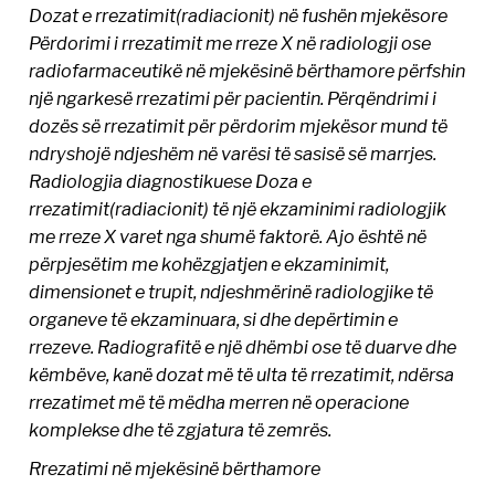
Dozat e rrezatimit(radiacionit) në fushën mjekësore
Përdorimi i rrezatimit me rreze X në radiologji ose
radiofarmaceutikë në mjekësinë bërthamore përfshin
një ngarkesë rrezatimi për pacientin. Përqëndrimi i
dozës së rrezatimit për përdorim mjekësor mund të
ndryshojë ndjeshëm në varësi të sasisë së marrjes.
Radiologjia diagnostikuese Doza e
rrezatimit(radiacionit) të një ekzaminimi radiologjik
me rreze X varet nga shumë faktorë. Ajo është në
përpjesëtim me kohëzgjatjen e ekzaminimit,
dimensionet e trupit, ndjeshmërinë radiologjike të
organeve të ekzaminuara, si dhe depërtimin e
rrezeve. Radiografitë e një dhëmbi ose të duarve dhe
këmbëve, kanë dozat më të ulta të rrezatimit, ndërsa
rrezatimet më të mëdha merren në operacione
komplekse dhe të zgjatura të zemrës.
Rrezatimi në mjekësinë bërthamore