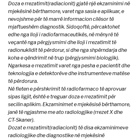
Doza e rrezatimit(radiacionit) gjatë një ekzaminimi në
mjekësinë bërthamore, varet nga sasia e aplikuar, e
nevojshme për të marrë informacion cilësor të
mjaftueshëm diagnostik. Sidoqoftë, përcaktohet
edhe nga lloji i radiofarmaceutikës, në mënyrë të
veçantë nga përgjysmimi dhe lloji i rrezatimit të
radionuklidit të përdorur, si dhe nga shpërndarja dhe
koha e qëndrimit në trup (përgjysmimi biologjik).
Ngarkesa e rrezatimit varet nga pesha e pacientit dhe
teknologjia e detektorëve dhe instrumenteve matëse
të përdorura.
Në fleten e përshkrimit të radiofarmaco të aprovuar
sipas ligjit, është e treguar doza e rrezatimit për
secilin aplikim. Ekzaminimet e mjekësisë bërthamore,
janë të ngjashme me ato radiologjike (rrezet X dhe
CT-Skaner).
Dozat e rrezatimit(radiacionit) të disa ekzaminimeve
radiologjike dhe diagnostike në mjekësinë