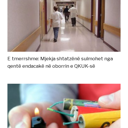
E tmerrshme: Mjekja shtatzënë sulmohet nga
qentë endacakë në oborrin e QKUK-së