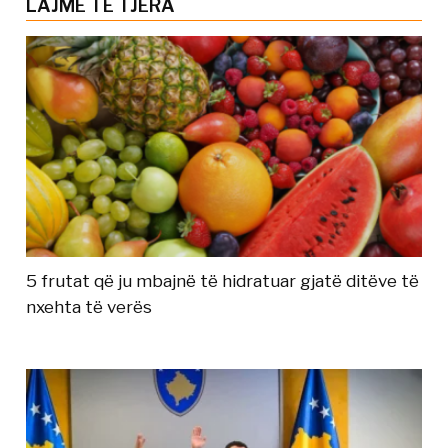
LAJME TË TJERA
5 frutat që ju mbajnë të hidratuar gjatë ditëve të
nxehta të verës