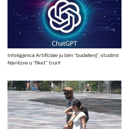
Inteligjenca Artificiale ju bën “budallenj”, studimi:
Njerëzve u “fiket” truri!