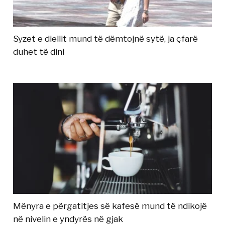
Syzet e diellit mund të dëmtojnë sytë, ja çfarë
duhet të dini
Mënyra e përgatitjes së kafesë mund të ndikojë
në nivelin e yndyrës në gjak