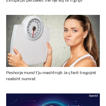
Evropa po përballet me një lloj të ri gripi
Peshorja mund t’ju mashtrojë: Ja çfarë tregojnë
realisht numrat