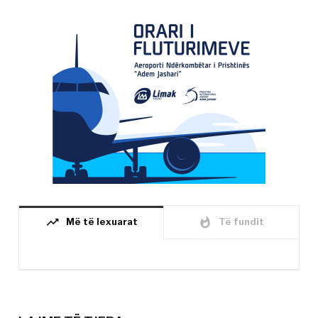
trending_up
whatshot
Më të lexuarat
Të fundit