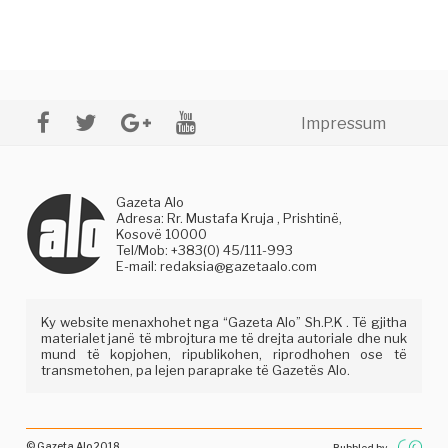
Impressum
Gazeta Alo
Adresa: Rr. Mustafa Kruja , Prishtinë,
Kosovë 10000
Tel/Mob: +383(0) 45/111-993
E-mail:
redaksia@gazetaalo.com
Ky website menaxhohet nga “Gazeta Alo” Sh.P.K . Të gjitha
materialet janë të mbrojtura me të drejta autoriale dhe nuk
mund të kopjohen, ripublikohen, riprodhohen ose të
transmetohen, pa lejen paraprake të Gazetës Alo.
© Gazeta Alo 2018
Bubbled by