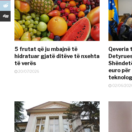
5 frutat që ju mbajnë të
Qeveria 
hidratuar gjatë ditëve të nxehta
Detyrues
të verës
Shëndetë
euro për
20/07/2026
teknolog
02/06/202