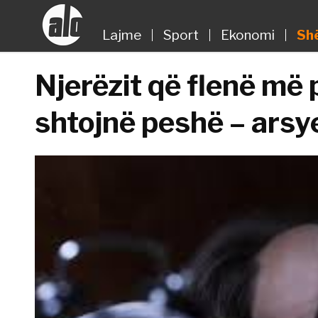
Lajme
Sport
Ekonomi
Sh
Njerëzit që flenë më
shtojnë peshë – arsye