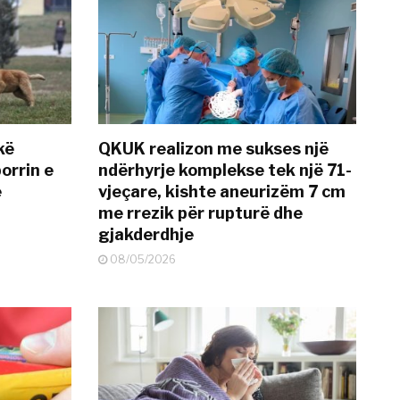
kë
QKUK realizon me sukses një
orrin e
ndërhyrje komplekse tek një 71-
ë
vjeçare, kishte aneurizëm 7 cm
me rrezik për rupturë dhe
gjakderdhje
08/05/2026