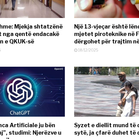
hme: Mjekja shtatzënë
Një 13-vjeçar është lë
t nga qentë endacakë
mjetet piroteknike në F
in e QKUK-së
dërgohet për trajtim 
6
18/12/2025
nca Artificiale ju bën
Syzet e diellit mund të
j”, studimi: Njerëzve u
sytë, ja çfarë duhet të 