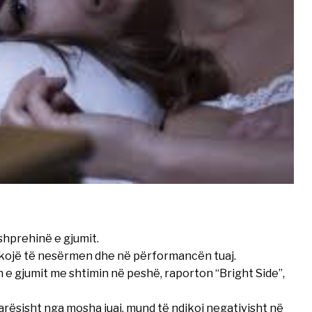
shprehinë e gjumit.
dikojë të nesërmen dhe në përformancën tuaj.
 e gjumit me shtimin në peshë, raporton “Bright Side”,
sisht nga mosha juaj, mund të ndikoj negativisht në