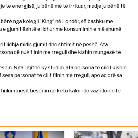
lje të energjisë, ju bënë më të irrituar, madje ju bënë të
 bërë nga kolegji “King” në Londër, së bashku me
a e gjumit është e lidhur me konsumimin e më shumë
 lidhja midis gjumit dhe shtimit në peshë. Ata
ersona që nuk flinin me rregull dhe kishin mungesë të
in. Nga i gjithë ky studim, ata persona të cilët kishin
sa personat të cilit flinin me rregull, apo aq orë sa
 hulumtuesit besonin që këto kalori do vazhdonin të