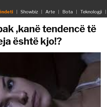
ëndeti
Showbiz
Arte
Bota
Teknologji
 pak ,kanë tendencë të
ja është kjo!?