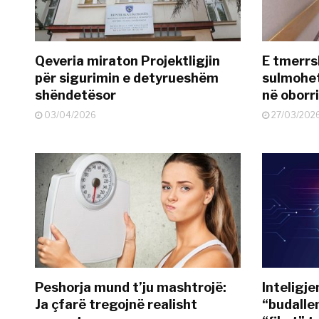
Qeveria miraton Projektligjin
E tmerrs
për sigurimin e detyrueshëm
sulmohe
shëndetësor
në oborr
03/04/2026
27/03/202
Peshorja mund t’ju mashtrojë:
Inteligje
Ja çfarë tregojnë realisht
“budallen