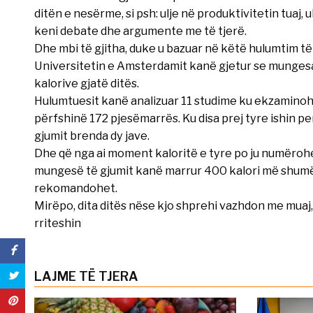
ditën e nesërme, si psh: ulje në produktivitetin tuaj, u
keni debate dhe argumente me të tjerë.
Dhe mbi të gjitha, duke u bazuar në këtë hulumtim të
Universitetin e Amsterdamit kanë gjetur se munges
kalorive gjatë ditës.
Hulumtuesit kanë analizuar 11 studime ku ekzaminohet
përfshinë 172 pjesëmarrës. Ku disa prej tyre ishin p
gjumit brenda dy jave.
Dhe që nga ai moment kaloritë e tyre po ju numërohesh
mungesë të gjumit kanë marrur 400 kalori më shumë se
rekomandohet.
Mirëpo, dita ditës nëse kjo shprehi vazhdon me muaj,
rriteshin
LAJME TË TJERA