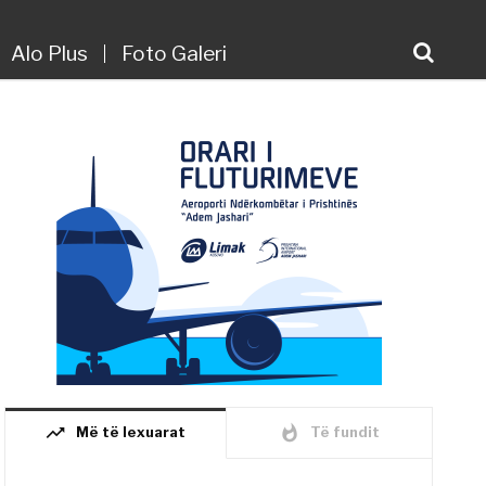
Alo Plus
Foto Galeri
trending_up
whatshot
Më të lexuarat
Të fundit