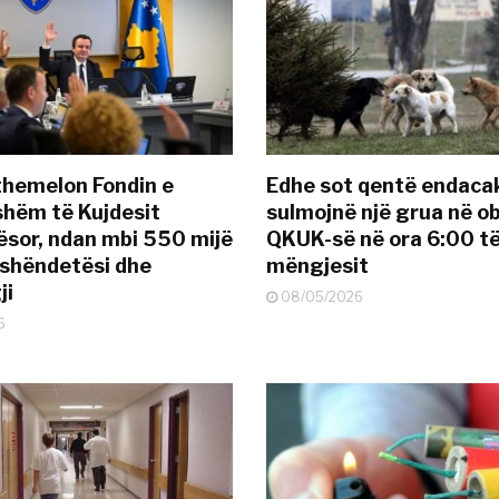
themelon Fondin e
Edhe sot qentë endaca
hëm të Kujdesit
sulmojnë një grua në ob
sor, ndan mbi 550 mijë
QKUK-së në ora 6:00 t
 shëndetësi dhe
mëngjesit
ji
08/05/2026
6