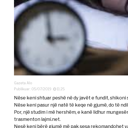
Gazeta Alo
Publikuar: 05/07/2019
11:25
Nëse keni shtuar peshë në dy javët e fundit, shikoni 
Nëse keni pasur një natë të keqe në gjumë, do të n
Por, një studim i më hershëm, e kanë lidhur mungesën
trasmenton lajmi.net.
Nesë keni bërë gjumë më pak sesa rekomandohet varë