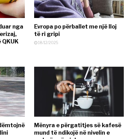
nduar nga
Evropa po përballet me një lloj
erizaj,
të ri gripi
në QKUK
18/12/2025
 dëmtojnë
Mënyra e përgatitjes së kafesë
dini
mund të ndikojë në nivelin e