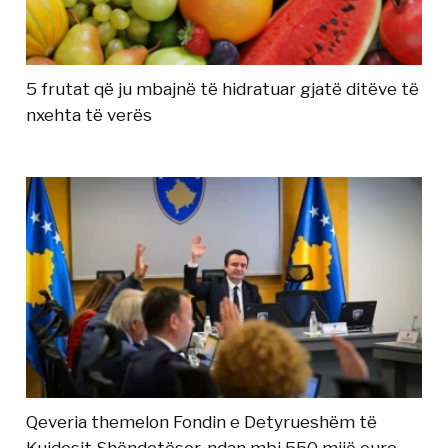
5 frutat që ju mbajnë të hidratuar gjatë ditëve të
nxehta të verës
Qeveria themelon Fondin e Detyrueshëm të
Kujdesit Shëndetësor, ndan mbi 550 mijë euro