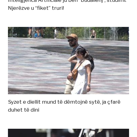
Inteligjenca Artificiale ju bën “budallenj”, studimi:
Njerëzve u “fiket” truri!
Syzet e diellit mund të dëmtojnë sytë, ja çfarë
duhet të dini