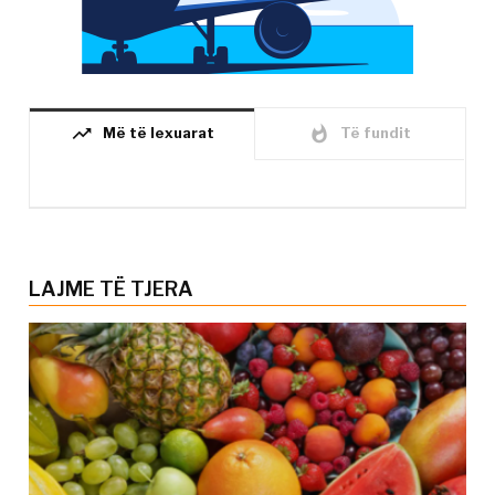
trending_up
whatshot
Më të lexuarat
Të fundit
LAJME TË TJERA