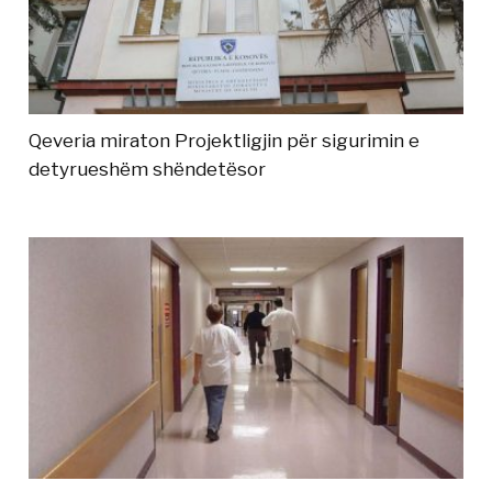
Qeveria miraton Projektligjin për sigurimin e
detyrueshëm shëndetësor