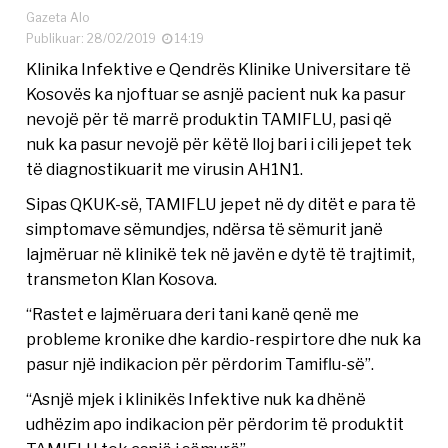
Gazeta Alo
Publikuar: 28/02/2019
14:19
Klinika Infektive e Qendrës Klinike Universitare të
Kosovës ka njoftuar se asnjë pacient nuk ka pasur
nevojë për të marrë produktin TAMIFLU, pasi që
nuk ka pasur nevojë për këtë lloj bari i cili jepet tek
të diagnostikuarit me virusin AH1N1.
Sipas QKUK-së, TAMIFLU jepet në dy ditët e para të
simptomave sëmundjes, ndërsa të sëmurit janë
lajmëruar në klinikë tek në javën e dytë të trajtimit,
transmeton Klan Kosova.
“Rastet e lajmëruara deri tani kanë qenë me
probleme kronike dhe kardio-respirtore dhe nuk ka
pasur një indikacion për përdorim Tamiflu-së”.
“Asnjë mjek i klinikës Infektive nuk ka dhënë
udhëzim apo indikacion për përdorim të produktit