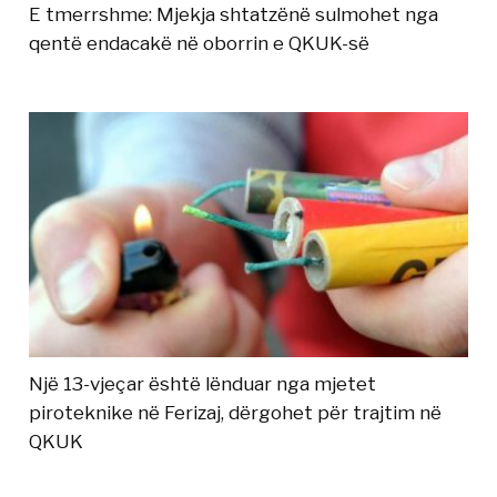
E tmerrshme: Mjekja shtatzënë sulmohet nga
qentë endacakë në oborrin e QKUK-së
Një 13-vjeçar është lënduar nga mjetet
piroteknike në Ferizaj, dërgohet për trajtim në
QKUK