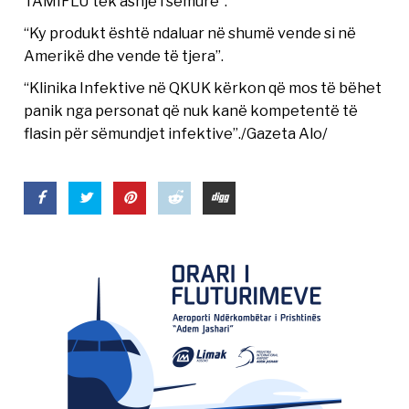
TAMIFLU tek asnjë i sëmurë”.
“Ky produkt është ndaluar në shumë vende si në
Amerikë dhe vende të tjera”.
“Klinika Infektive në QKUK kërkon që mos të bëhet
panik nga personat që nuk kanë kompetentë të
flasin për sëmundjet infektive”./Gazeta Alo/