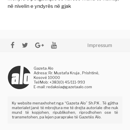
në nivelin e yndyrës në gjak
Impressum
Gazeta Alo
Adresa: Rr. Mustafa Kruja , Prishtinë,
Kosovë 10000
Tel/Mob: +383(0) 45/111-993
E-mail:
redaksia@gazetaalo.com
Ky website menaxhohet nga “Gazeta Alo” Sh.P.K . Të gjitha
materialet janë të mbrojtura me të drejta autoriale dhe nuk
mund të kopjohen, ripublikohen, riprodhohen ose të
transmetohen, pa lejen paraprake të Gazetës Alo.