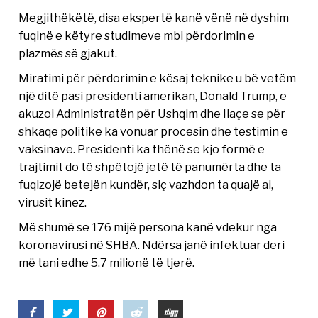
Megjithëkëtë, disa ekspertë kanë vënë në dyshim
fuqinë e këtyre studimeve mbi përdorimin e
plazmës së gjakut.
Miratimi për përdorimin e kësaj teknike u bë vetëm
një ditë pasi presidenti amerikan, Donald Trump, e
akuzoi Administratën për Ushqim dhe Ilaçe se për
shkaqe politike ka vonuar procesin dhe testimin e
vaksinave. Presidenti ka thënë se kjo formë e
trajtimit do të shpëtojë jetë të panumërta dhe ta
fuqizojë betejën kundër, siç vazhdon ta quajë ai,
virusit kinez.
Më shumë se 176 mijë persona kanë vdekur nga
koronavirusi në SHBA. Ndërsa janë infektuar deri
më tani edhe 5.7 milionë të tjerë.