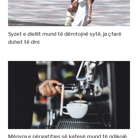
Syzet e diellit mund të dëmtojnë sytë, ja çfarë
duhet të dini
Mënyra e përgatitjes së kafesë mund të ndikojë