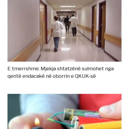
E tmerrshme: Mjekja shtatzënë sulmohet nga
qentë endacakë në oborrin e QKUK-së