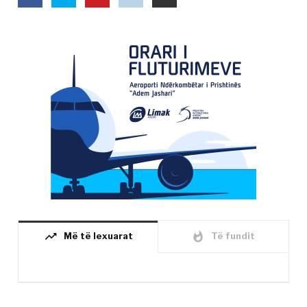
trending_up
whatshot
Më të lexuarat
Të fundit