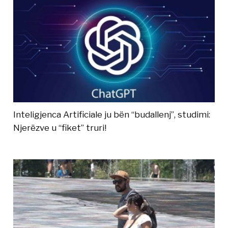
Inteligjenca Artificiale ju bën “budallenj”, studimi:
Njerëzve u “fiket” truri!