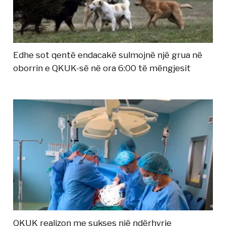
Edhe sot qentë endacakë sulmojnë një grua në
oborrin e QKUK-së në ora 6:00 të mëngjesit
QKUK realizon me sukses një ndërhyrje