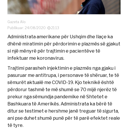
Gazeta Alo
Publikuar: 24/08/2020
21:13
Administrata amerikane për Ushqim dhe Ilaçe ka
dhënë miratimin për përdorimin e plazmës së gjakut
si një mënyrë për trajtimin e pacientëve të
infektuar me koronavirus.
Trajtimi parasheh injektimin e plazmës nga gjaku i
pasuruar me antitrupa, i personave të shëruar, te të
sëmurët aktualë me COVID-19. Kjo teknikë është
përdorur tashmë te më shumë se 70 mijë njerëz të
prekur nga sëmundja pandemike në Shtetet e
Bashkuara të Amerikës. Administrata ka bërë të
ditur se testimet e hershme janë treguar të sigurta,
ani pse duhet shumë punë për të parë efektet reale
të tyre.