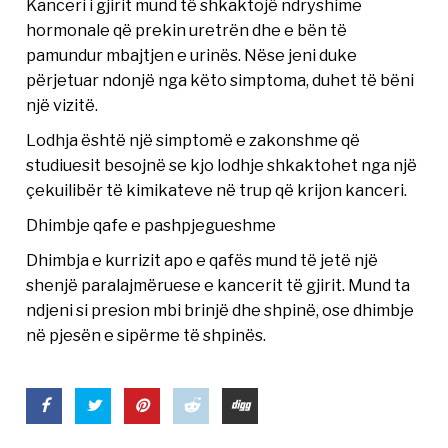
Kanceri i gjirit mund të shkaktojë ndryshime
hormonale që prekin uretrën dhe e bën të
pamundur mbajtjen e urinës. Nëse jeni duke
përjetuar ndonjë nga këto simptoma, duhet të bëni
një vizitë.
Lodhja është një simptomë e zakonshme që
studiuesit besojnë se kjo lodhje shkaktohet nga një
çekuilibër të kimikateve në trup që krijon kanceri.
Dhimbje qafe e pashpjegueshme
Dhimbja e kurrizit apo e qafës mund të jetë një
shenjë paralajmëruese e kancerit të gjirit. Mund ta
ndjeni si presion mbi brinjë dhe shpinë, ose dhimbje
në pjesën e sipërme të shpinës.