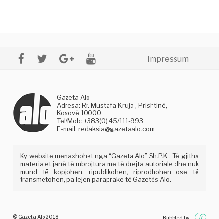
Impressum
Gazeta Alo
Adresa: Rr. Mustafa Kruja , Prishtinë,
Kosovë 10000
Tel/Mob: +383(0) 45/111-993
E-mail:
redaksia@gazetaalo.com
Ky website menaxhohet nga “Gazeta Alo” Sh.P.K . Të gjitha
materialet janë të mbrojtura me të drejta autoriale dhe nuk
mund të kopjohen, ripublikohen, riprodhohen ose të
transmetohen, pa lejen paraprake të Gazetës Alo.
© Gazeta Alo 2018
Bubbled by