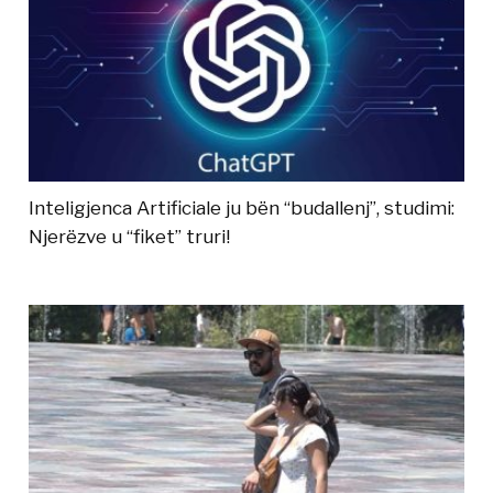
Inteligjenca Artificiale ju bën “budallenj”, studimi:
Njerëzve u “fiket” truri!