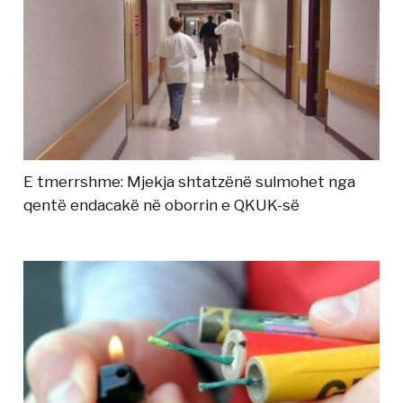
E tmerrshme: Mjekja shtatzënë sulmohet nga
qentë endacakë në oborrin e QKUK-së