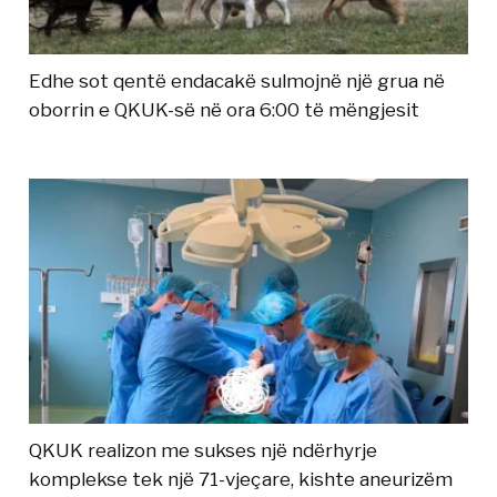
Edhe sot qentë endacakë sulmojnë një grua në
oborrin e QKUK-së në ora 6:00 të mëngjesit
QKUK realizon me sukses një ndërhyrje
komplekse tek një 71-vjeçare, kishte aneurizëm