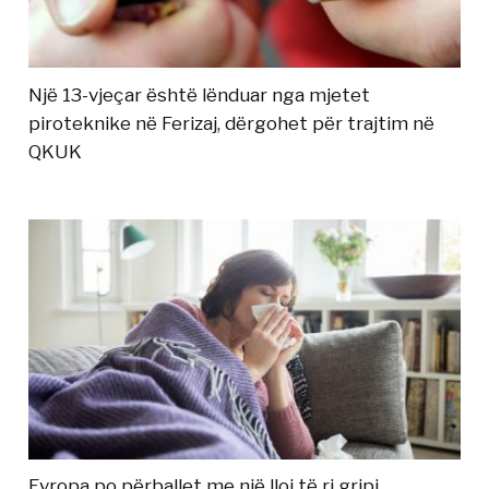
Një 13-vjeçar është lënduar nga mjetet
piroteknike në Ferizaj, dërgohet për trajtim në
QKUK
Evropa po përballet me një lloj të ri gripi