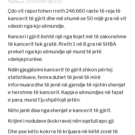
Publikuar: 23/02/2019
13:52
Çdo vit raportohen rreth 246.660 raste të reja të
kancerit të gjirit dhe më shumë se 50 mijë gra në vit
vdesin nga kjo sëmundje.
Kanceri i gjirit është një nga llojet më të zakonshme
të kancerit tek gratë. Rreth 1 në 8 gra në SHBA
preket nga kjo sëmundje që mund të jetë
vdekjeprurëse.
Ndërgjegjësimi kancerit të gjirit shkon përtej
statistikave, femra duhet të jenë të mirë
informuara dhe të jenë në gjendje të njohin shenjat
e hershme të kancerit. Kapja e sëmundjes në fazat
e para, mund t’ju shpëtojë jetën.
Këto janë disa nga shenjat e kancerit të gjirit.
Krijimi i nodulave (kokrrave) nën sqetull apo gji
Dhe pse këto kokrra të krijuara në këtë zonë të