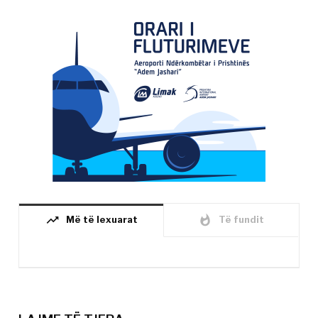
trending_up
whatshot
Më të lexuarat
Të fundit