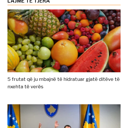
LAJME TË TJERA
5 frutat që ju mbajnë të hidratuar gjatë ditëve të
nxehta të verës