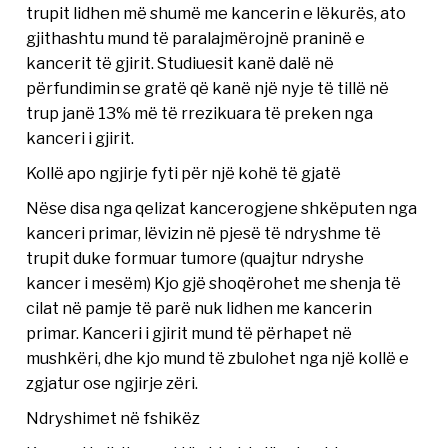
trupit lidhen më shumë me kancerin e lëkurës, ato
gjithashtu mund të paralajmërojnë praninë e
kancerit të gjirit. Studiuesit kanë dalë në
përfundimin se gratë që kanë një nyje të tillë në
trup janë 13% më të rrezikuara të preken nga
kanceri i gjirit.
Kollë apo ngjirje fyti për një kohë të gjatë
Nëse disa nga qelizat kancerogjene shkëputen nga
kanceri primar, lëvizin në pjesë të ndryshme të
trupit duke formuar tumore (quajtur ndryshe
kancer i mesëm) Kjo gjë shoqërohet me shenja të
cilat në pamje të parë nuk lidhen me kancerin
primar. Kanceri i gjirit mund të përhapet në
mushkëri, dhe kjo mund të zbulohet nga një kollë e
zgjatur ose ngjirje zëri.
Ndryshimet në fshikëz