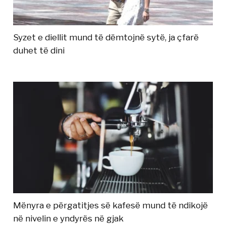
Syzet e diellit mund të dëmtojnë sytë, ja çfarë
duhet të dini
Mënyra e përgatitjes së kafesë mund të ndikojë
në nivelin e yndyrës në gjak