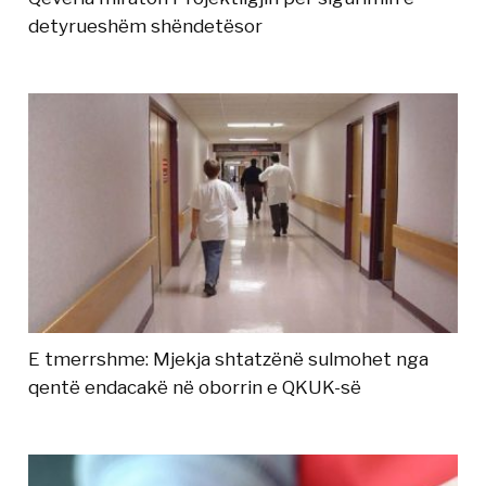
detyrueshëm shëndetësor
E tmerrshme: Mjekja shtatzënë sulmohet nga
qentë endacakë në oborrin e QKUK-së