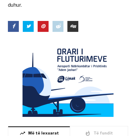
duhur.
trending_up
whatshot
Më të lexuarat
Të fundit