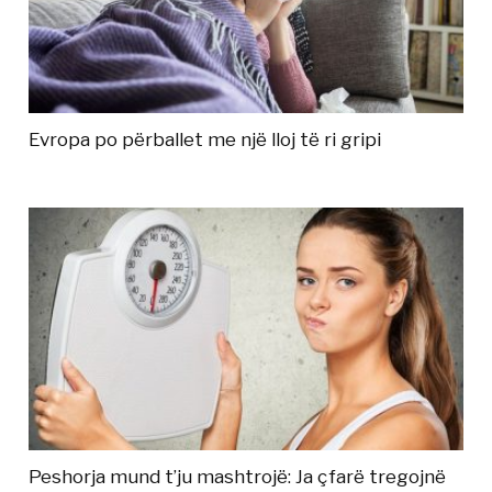
Evropa po përballet me një lloj të ri gripi
Peshorja mund t’ju mashtrojë: Ja çfarë tregojnë