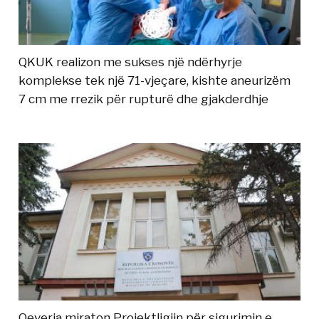
QKUK realizon me sukses një ndërhyrje
komplekse tek një 71-vjeçare, kishte aneurizëm
7 cm me rrezik për rupturë dhe gjakderdhje
Qeveria miraton Projektligjin për sigurimin e