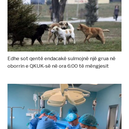
Edhe sot qentë endacakë sulmojnë një grua në
oborrin e QKUK-së në ora 6:00 të mëngjesit