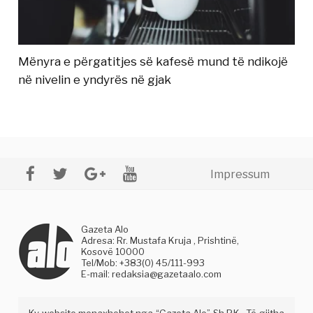
Mënyra e përgatitjes së kafesë mund të ndikojë
në nivelin e yndyrës në gjak
Impressum
Gazeta Alo
Adresa: Rr. Mustafa Kruja , Prishtinë,
Kosovë 10000
Tel/Mob: +383(0) 45/111-993
E-mail:
redaksia@gazetaalo.com