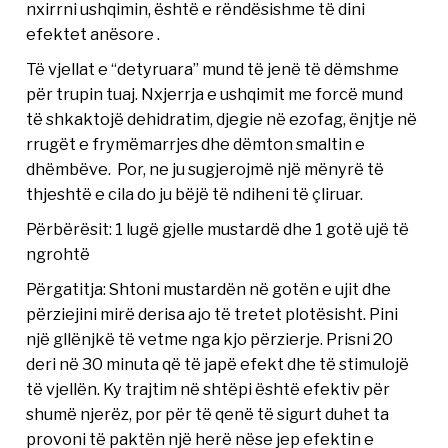
nxirrni ushqimin, është e rëndësishme të dini
efektet anësore .
Të vjellat e “detyruara” mund të jenë të dëmshme
për trupin tuaj. Nxjerrja e ushqimit me forcë mund
të shkaktojë dehidratim, djegie në ezofag, ënjtje në
rrugët e frymëmarrjes dhe dëmton smaltin e
dhëmbëve. Por, ne ju sugjerojmë një mënyrë të
thjeshtë e cila do ju bëjë të ndiheni të çliruar.
Përbërësit: 1 lugë gjelle mustardë dhe 1 gotë ujë të
ngrohtë
Përgatitja: Shtoni mustardën në gotën e ujit dhe
përziejini mirë derisa ajo të tretet plotësisht. Pini
një gllënjkë të vetme nga kjo përzierje. Prisni 20
deri në 30 minuta që të japë efekt dhe të stimulojë
të vjellën. Ky trajtim në shtëpi është efektiv për
shumë njerëz, por për të qenë të sigurt duhet ta
provoni të paktën një herë nëse jep efektin e