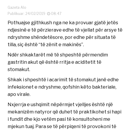
Gazeta Alo
Publikuar: 24/02/2019
08:47
Pothuajse gjithkush nga ne ka provuar gjatë jetës
ndjesinë e të përzierave edhe të vjellat për arsye të
ndryshme shëndetësore, por edhe për situata të
tilla, siç është “të zënit e makinës”.
Ndër shkaktarët më të shpeshtë përmendim
gastritin akut që është rritja e aciditetit të
stomakut.
Shkak i shpeshtë i acarimit të stomakut janë edhe
infeksionet e ndryshme, qofshin këto bakteriale,
apo virale.
Nxjerrja e ushqimit nëpërmjet vjelljes është një
mekanizëm natyror që duhet të praktikohet si hapi
i fundit dhe kjo vetëm pasi të konsultoheni me
mjekun tuaj. Para se të përpiqeni të provokoni të