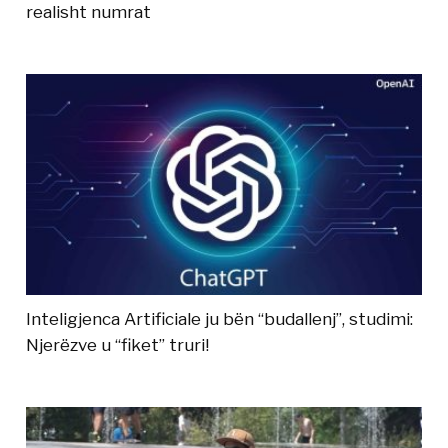
realisht numrat
Inteligjenca Artificiale ju bën “budallenj”, studimi:
Njerëzve u “fiket” truri!