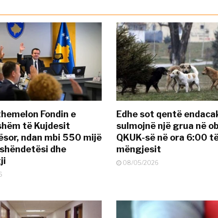
themelon Fondin e
Edhe sot qentë endaca
hëm të Kujdesit
sulmojnë një grua në ob
sor, ndan mbi 550 mijë
QKUK-së në ora 6:00 t
 shëndetësi dhe
mëngjesit
ji
08/05/2026
6