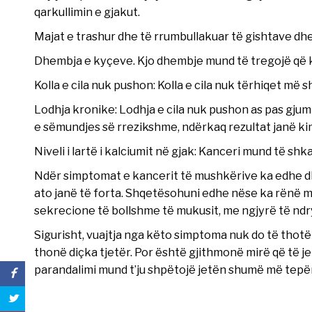
qarkullimin e gjakut.
Majat e trashur dhe të rrumbullakuar të gishtave dhe
Dhembja e kyçeve. Kjo dhembje mund të tregojë që 
Kolla e cila nuk pushon: Kolla e cila nuk tërhiqet më s
Lodhja kronike: Lodhja e cila nuk pushon as pas gjum
e sëmundjes së rrezikshme, ndërkaq rezultat janë kimi
Niveli i lartë i kalciumit në gjak: Kanceri mund të shk
Ndër simptomat e kancerit të mushkërive ka edhe d
ato janë të forta. Shqetësohuni edhe nëse ka rënë m
sekrecione të bollshme të mukusit, me ngjyrë të nd
Sigurisht, vuajtja nga këto simptoma nuk do të thotë
thonë diçka tjetër. Por është gjithmonë mirë që të j
parandalimi mund t’ju shpëtojë jetën shumë më tepër