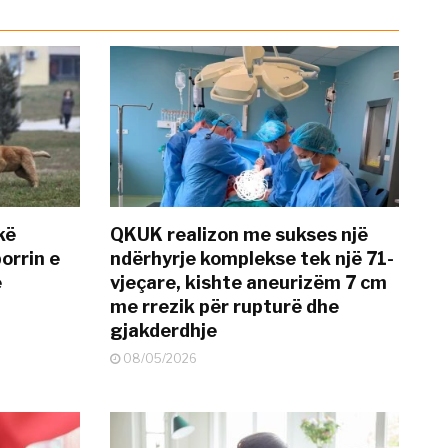
kë
QKUK realizon me sukses një
orrin e
ndërhyrje komplekse tek një 71-
ë
vjeçare, kishte aneurizëm 7 cm
me rrezik për rupturë dhe
gjakderdhje
08/05/2026