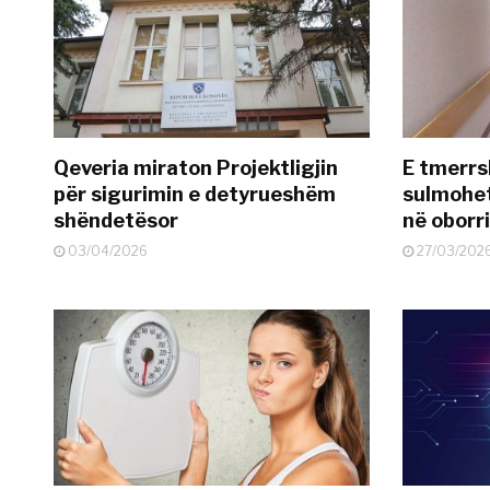
Qeveria miraton Projektligjin
E tmerrs
për sigurimin e detyrueshëm
sulmohe
shëndetësor
në oborr
03/04/2026
27/03/202