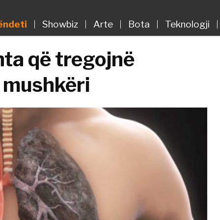
ëndeti
Showbiz
Arte
Bota
Teknologji
ta që tregojnë
ë mushkëri