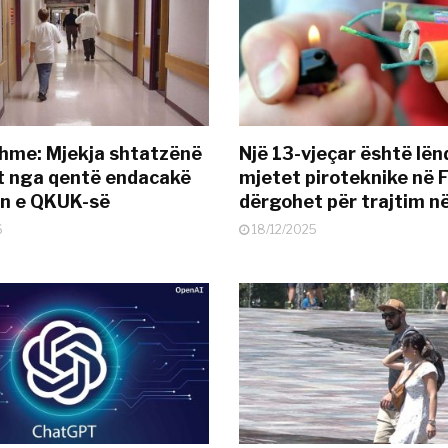
hme: Mjekja shtatzënë
Një 13-vjeçar është lë
t nga qentë endacakë
mjetet piroteknike në F
in e QKUK-së
dërgohet për trajtim 
6
18/12/2025