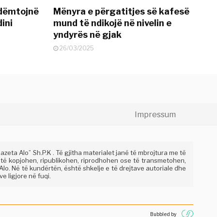
 dëmtojnë
Mënyra e përgatitjes së kafesë
dini
mund të ndikojë në nivelin e
yndyrës në gjak
26/03/2025
Impressum
eta Alo” Sh.P.K . Të gjitha materialet janë të mbrojtura me të
 të kopjohen, ripublikohen, riprodhohen ose të transmetohen,
lo. Në të kundërtën, është shkelje e të drejtave autoriale dhe
e ligjore në fuqi.
Bubbled by