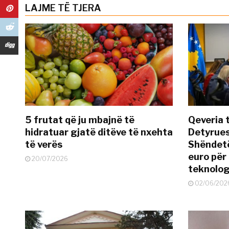
LAJME TË TJERA
5 frutat që ju mbajnë të
Qeveria 
hidratuar gjatë ditëve të nxehta
Detyrues
të verës
Shëndetë
euro për
20/07/2026
teknolog
02/06/202