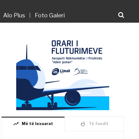
Alo Plus
Foto Galeri
trending_up
whatshot
Më të lexuarat
Të fundit