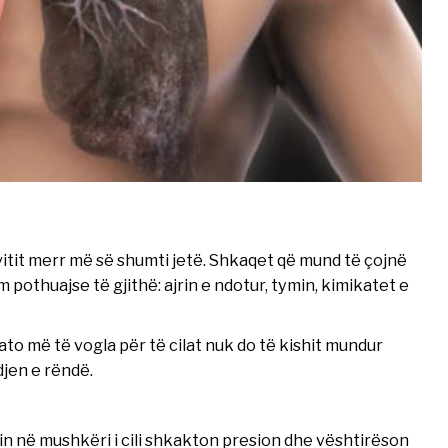
vitit merr më së shumti jetë. Shkaqet që mund të çojnë
pothuajse të gjithë: ajrin e ndotur, tymin, kimikatet e
 më të vogla për të cilat nuk do të kishit mundur
jen e rëndë.
in në mushkëri i cili shkakton presion dhe vështirëson