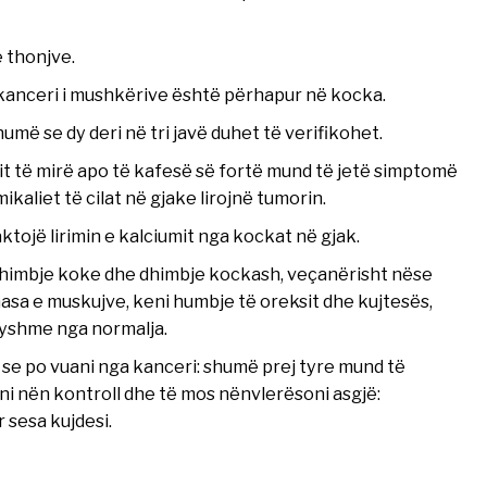
 thonjve.
kanceri i mushkërive është përhapur në kocka.
humë se dy deri në tri javë duhet të verifikohet.
it të mirë apo të kafesë së fortë mund të jetë simptomë
kaliet të cilat në gjake lirojnë tumorin.
aktojë lirimin e kalciumit nga kockat në gjak.
himbje koke dhe dhimbje kockash, veçanërisht nëse
asa e muskujve, keni humbje të oreksit dhe kujtesës,
ryshme nga normalja.
 se po vuani nga kanceri: shumë prej tyre mund të
eni nën kontroll dhe të mos nënvlerësoni asgjë:
 sesa kujdesi.