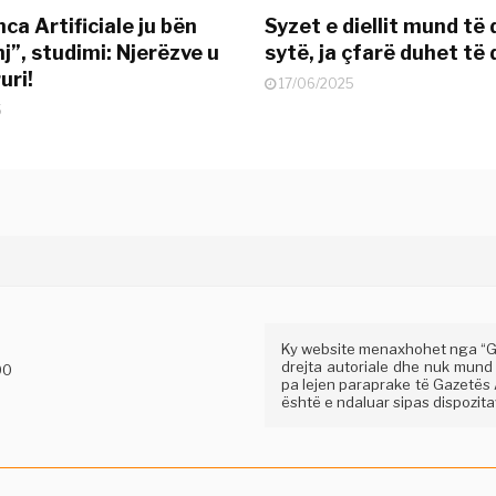
nca Artificiale ju bën
Syzet e diellit mund të
j”, studimi: Njerëzve u
sytë, ja çfarë duhet të 
uri!
17/06/2025
5
Ky website menaxhohet nga “Gaz
drejta autoriale dhe nuk mund
00
pa lejen paraprake të Gazetës A
është e ndaluar sipas dispozitav