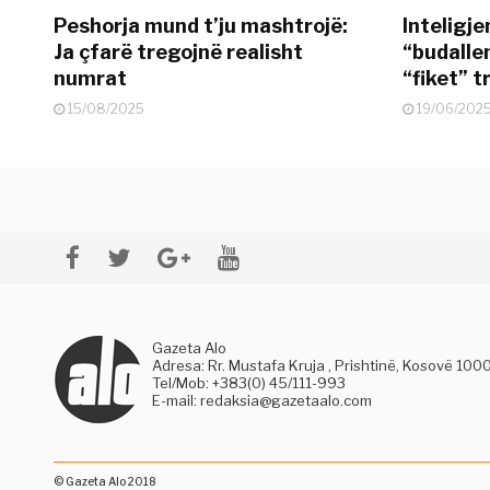
Peshorja mund t’ju mashtrojë:
Inteligje
Ja çfarë tregojnë realisht
“budallen
numrat
“fiket” tr
15/08/2025
19/06/202
Gazeta Alo
Adresa: Rr. Mustafa Kruja , Prishtinë, Kosovë 100
Tel/Mob: +383(0) 45/111-993
E-mail:
redaksia@gazetaalo.com
© Gazeta Alo 2018