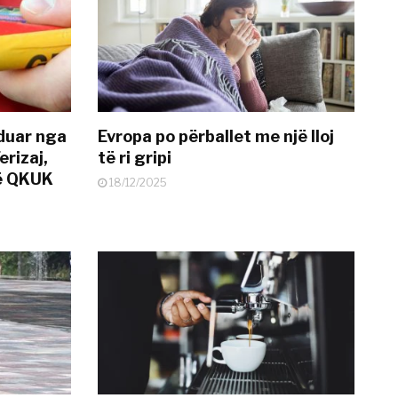
nduar nga
Evropa po përballet me një lloj
erizaj,
të ri gripi
në QKUK
18/12/2025