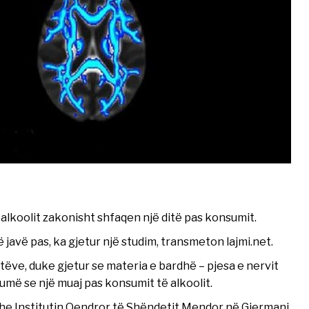
alkoolit zakonisht shfaqen një ditë pas konsumit.
 javë pas, ka gjetur një studim, transmeton lajmi.net.
ëve, duke gjetur se materia e bardhë – pjesa e nervit
më se një muaj pas konsumit të alkoolit.
dhe Institutin Qendror të Shëndetit Mendor në Gjermani