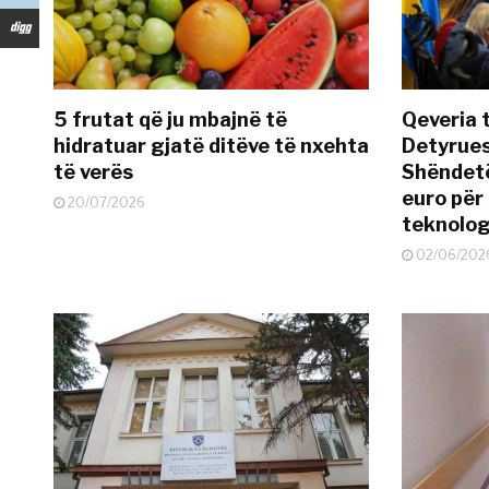
5 frutat që ju mbajnë të
Qeveria 
hidratuar gjatë ditëve të nxehta
Detyrues
të verës
Shëndetë
euro për
20/07/2026
teknolog
02/06/202