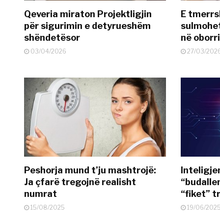
Qeveria miraton Projektligjin
E tmerrs
për sigurimin e detyrueshëm
sulmohe
shëndetësor
në oborr
03/04/2026
27/03/202
Peshorja mund t’ju mashtrojë:
Inteligje
Ja çfarë tregojnë realisht
“budallen
numrat
“fiket” tr
15/08/2025
19/06/202