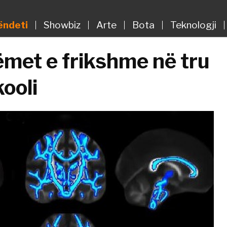
ëndeti
Showbiz
Arte
Bota
Teknologji
met e frikshme në tru
ooli