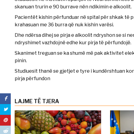
skanuan trurin e 90 burrave nën ndikimin e alkoolit.
Pacientët kishin përfunduar në spital për shkak të p
krahasuan me 36 burra që nuk kishin varësi.
Dhe ndërsa dihej se pirja e alkoolit ndryshon se si 
ndryshimet vazhdojnë edhe kur pirja të përfundojë.
Skanimet treguan se ka shumë më pak aktivitet elektr
pinin.
Studiuesit thanë se gjetjet e tyre i kundërshtuan ko
pirja përfundon
LAJME TË TJERA