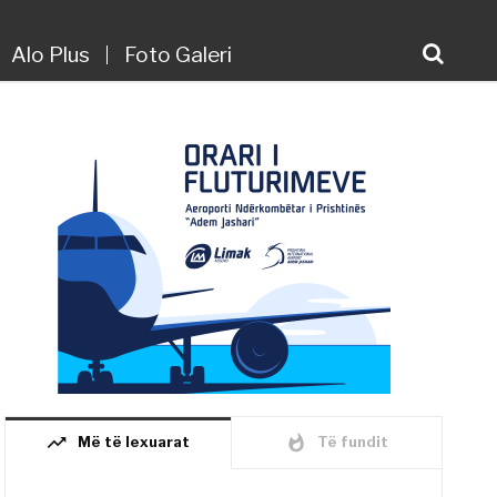
Alo Plus
Foto Galeri
trending_up
whatshot
Më të lexuarat
Të fundit