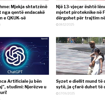
hme: Mjekja shtatzënë
Një 13-vjeçar është lë
t nga qentë endacakë
mjetet piroteknike në F
in e QKUK-së
dërgohet për trajtim 
6
18/12/2025
nca Artificiale ju bën
Syzet e diellit mund të
j”, studimi: Njerëzve u
sytë, ja çfarë duhet të 
uri!
17/06/2025
5