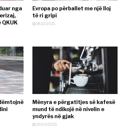
nduar nga
Evropa po përballet me një lloj
erizaj,
të ri gripi
në QKUK
18/12/2025
 dëmtojnë
Mënyra e përgatitjes së kafesë
dini
mund të ndikojë në nivelin e
yndyrës në gjak
26/03/2025