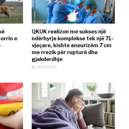
kë
QKUK realizon me sukses një
orrin e
ndërhyrje komplekse tek një 71-
ë
vjeçare, kishte aneurizëm 7 cm
me rrezik për rupturë dhe
gjakderdhje
08/05/2026