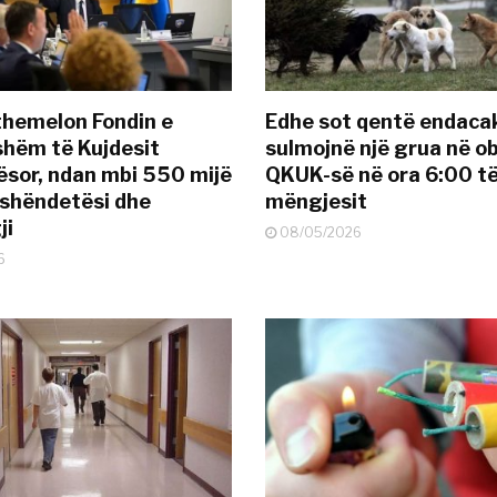
themelon Fondin e
Edhe sot qentë endaca
hëm të Kujdesit
sulmojnë një grua në ob
sor, ndan mbi 550 mijë
QKUK-së në ora 6:00 t
 shëndetësi dhe
mëngjesit
ji
08/05/2026
6