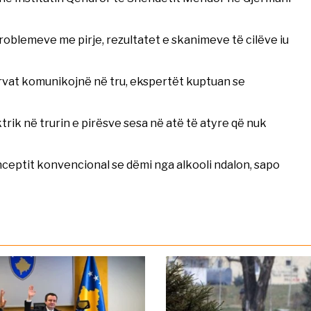
roblemeve me pirje, rezultatet e skanimeve të cilëve iu
nervat komunikojnë në tru, ekspertët kuptuan se
ik në trurin e pirësve sesa në atë të atyre që nuk
nceptit konvencional se dëmi nga alkooli ndalon, sapo