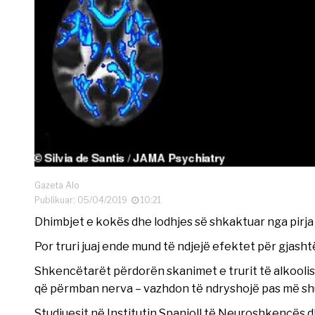
Gazeta Alo
Publikuar: 05/04/2019
10:21
Dhimbjet e kokës dhe lodhjes së shkaktuar nga pirja 
Por truri juaj ende mund të ndjejë efektet për gjashtë
Shkencëtarët përdorën skanimet e trurit të alkoolist
që përmban nerva – vazhdon të ndryshojë pas më shu
Studiuesit në Institutin Spanjoll të Neuroshkencës 