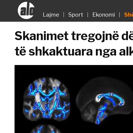
Lajme
Sport
Ekonomi
Sh
Skanimet tregojnë dë
të shkaktuara nga alk