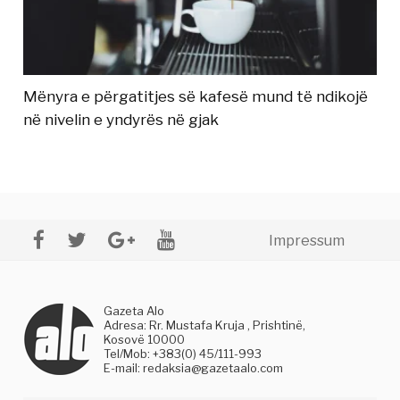
Mënyra e përgatitjes së kafesë mund të ndikojë
në nivelin e yndyrës në gjak
Impressum
Gazeta Alo
Adresa: Rr. Mustafa Kruja , Prishtinë,
Kosovë 10000
Tel/Mob: +383(0) 45/111-993
E-mail:
redaksia@gazetaalo.com