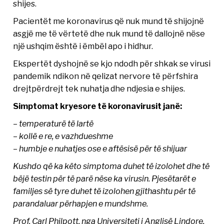
shijes.
Pacientët me koronavirus që nuk mund të shijojnë
asgjë me të vërtetë dhe nuk mund të dallojnë nëse
një ushqim është i ëmbël apo i hidhur.
Ekspertët dyshojnë se kjo ndodh për shkak se virusi
pandemik ndikon në qelizat nervore të përfshira
drejtpërdrejt tek nuhatja dhe ndjesia e shijes.
Simptomat kryesore të koronavirusit janë:
– temperaturë të lartë
– kollë e re, e vazhdueshme
– humbje e nuhatjes ose e aftësisë për të shijuar
Kushdo që ka këto simptoma duhet të izolohet dhe të
bëjë testin për të parë nëse ka virusin. Pjesëtarët e
familjes së tyre duhet të izolohen gjithashtu për të
parandaluar përhapjen e mundshme.
Prof. Carl Philpott, nga Universiteti i Anglisë Lindore,