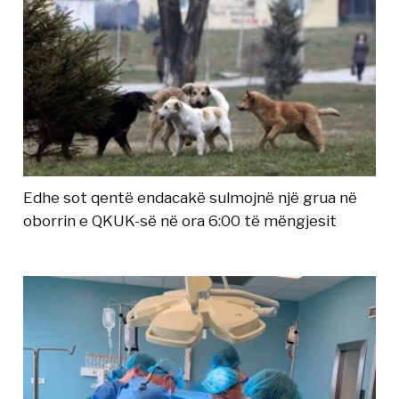
Edhe sot qentë endacakë sulmojnë një grua në
oborrin e QKUK-së në ora 6:00 të mëngjesit