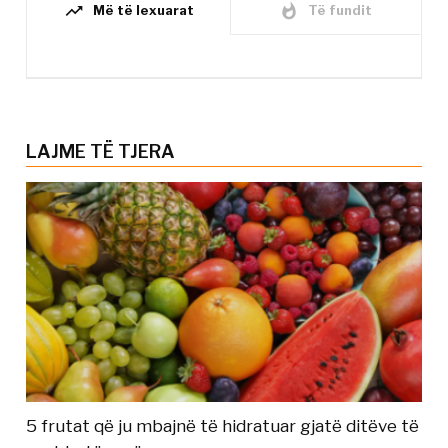
trending_up
whatshot
Më të lexuarat
Të fundit
LAJME TË TJERA
5 frutat që ju mbajnë të hidratuar gjatë ditëve të