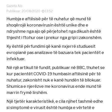
Gazeta Alo
Publikuar: 20/08/2020
13:52
Humbja e aftësisë për të nuhatur që mund të
shoqërojë koronavirusin është unike dhe e
ndryshme nga ajo që përjetohet nga dikush është
thjesht i ftohur ose i prekur nga gripi i zakonshëm.
Ky është përfundimi që kanë nxjerrë studiuesit
evropianë pas analizave të bazuara tek pacientët e
infektuar.
Në një artikull të fundit, publikuar në BBC, thuhet se
kur pacientët COVID-19 humbasin aftësinë për të
nuhatur, zakonisht nuk e kanë hundën të bllokuar.
Shumica e njerëzve me koronavirus ende mund të
marrin frymë lirshëm.
Një tjetër karakteristikë, e cila njihet tashmë edhe
si simptomë e virusit është humbja e vërtetë e