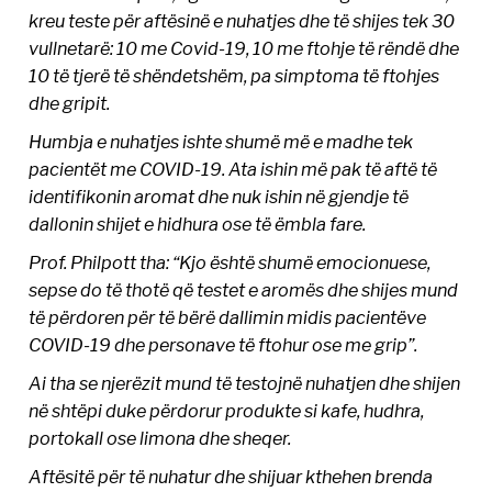
kreu teste për aftësinë e nuhatjes dhe të shijes tek 30
vullnetarë: 10 me Covid-19, 10 me ftohje të rëndë dhe
10 të tjerë të shëndetshëm, pa simptoma të ftohjes
dhe gripit.
Humbja e nuhatjes ishte shumë më e madhe tek
pacientët me COVID-19. Ata ishin më pak të aftë të
identifikonin aromat dhe nuk ishin në gjendje të
dallonin shijet e hidhura ose të ëmbla fare.
Prof. Philpott tha: “Kjo është shumë emocionuese,
sepse do të thotë që testet e aromës dhe shijes mund
të përdoren për të bërë dallimin midis pacientëve
COVID-19 dhe personave të ftohur ose me grip”.
Ai tha se njerëzit mund të testojnë nuhatjen dhe shijen
në shtëpi duke përdorur produkte si kafe, hudhra,
portokall ose limona dhe sheqer.
Aftësitë për të nuhatur dhe shijuar kthehen brenda