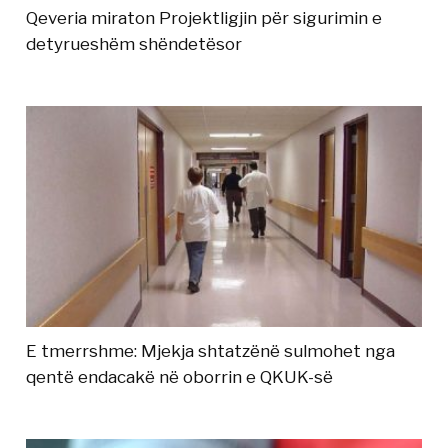
Qeveria miraton Projektligjin për sigurimin e
detyrueshëm shëndetësor
E tmerrshme: Mjekja shtatzënë sulmohet nga
qentë endacakë në oborrin e QKUK-së