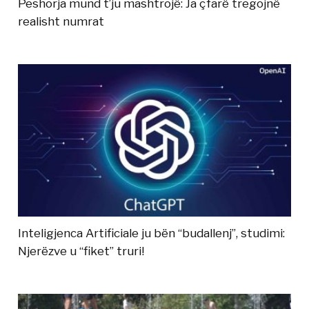
Peshorja mund t’ju mashtrojë: Ja çfarë tregojnë
realisht numrat
Inteligjenca Artificiale ju bën “budallenj”, studimi:
Njerëzve u “fiket” truri!