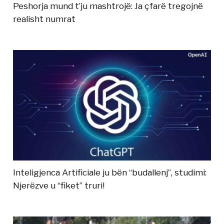
Peshorja mund t’ju mashtrojë: Ja çfarë tregojnë
realisht numrat
Inteligjenca Artificiale ju bën “budallenj”, studimi:
Njerëzve u “fiket” truri!