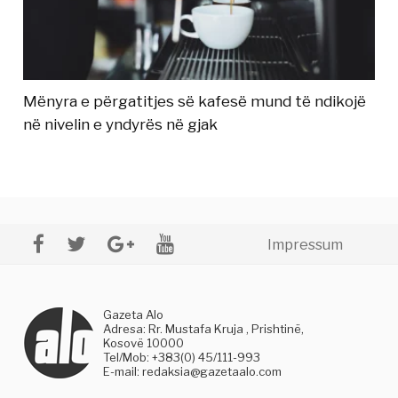
Mënyra e përgatitjes së kafesë mund të ndikojë
në nivelin e yndyrës në gjak
Impressum
Gazeta Alo
Adresa: Rr. Mustafa Kruja , Prishtinë,
Kosovë 10000
Tel/Mob: +383(0) 45/111-993
E-mail:
redaksia@gazetaalo.com