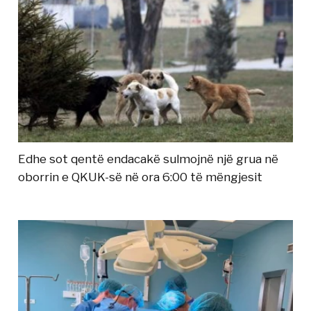
Edhe sot qentë endacakë sulmojnë një grua në
oborrin e QKUK-së në ora 6:00 të mëngjesit