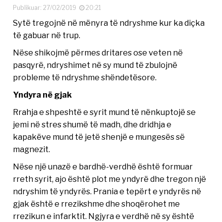
Publikuar: 27/02/2019
20:21
Sytë tregojnë në mënyra të ndryshme kur ka diçka
të gabuar në trup.
Nëse shikojmë përmes dritares ose veten në
pasqyrë, ndryshimet në sy mund të zbulojnë
probleme të ndryshme shëndetësore.
Yndyra në gjak
Rrahja e shpeshtë e syrit mund të nënkuptojë se
jemi në stres shumë të madh, dhe dridhja e
kapakëve mund të jetë shenjë e mungesës së
magnezit.
Nëse një unazë e bardhë-verdhë është formuar
rreth syrit, ajo është plot me yndyrë dhe tregon një
ndryshim të yndyrës. Prania e tepërt e yndyrës në
gjak është e rrezikshme dhe shoqërohet me
rrezikun e infarktit. Ngjyra e verdhë në sy është