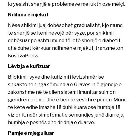
kryesisht shenjë e problemeve me lukth ose mëlçi.
Ndihma e mjekut
Nëse shikimi juaj dobësohet gradualisht, kjo mund
të shenjë se keni nevojë për syze, por shikimi i
dobësuar po ashtu mund të jetë shenjë e diabetit
dhe duhet kërkuar ndihmën e mjekut, transmeton
KosovaPress.
Lëvizja e kufizuar
Bllokimi i syve dhe kufizimi i lëvizshmërisë
shkaktohen nga sëmundja e Graves, një gjendje e
zakonshme në të cilën sistemi imunitar sulmon
gjëndrën tiroide dhe e bën të vështirë punën. Mund
të ketë edhe imazhe të dublikuara ose humbje të
vizionit, ndër simptomat e sëmundjes janë diarreja,
humbja e peshës dhe dridhja e duarve.
Pamje e mjegulluar