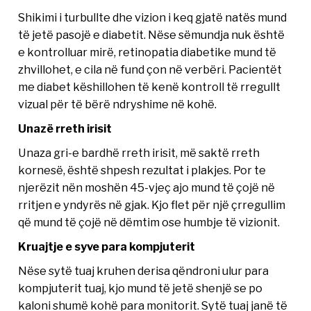
Shikimi i turbullte dhe vizion i keq gjatë natës mund
të jetë pasojë e diabetit. Nëse sëmundja nuk është
e kontrolluar mirë, retinopatia diabetike mund të
zhvillohet, e cila në fund çon në verbëri. Pacientët
me diabet këshillohen të kenë kontroll të rregullt
vizual për të bërë ndryshime në kohë.
Unazë rreth irisit
Unaza gri-e bardhë rreth irisit, më saktë rreth
kornesë, është shpesh rezultat i plakjes. Por te
njerëzit nën moshën 45-vjeç ajo mund të çojë në
rritjen e yndyrës në gjak. Kjo flet për një çrregullim
që mund të çojë në dëmtim ose humbje të vizionit.
Kruajtje e syve para kompjuterit
Nëse sytë tuaj kruhen derisa qëndroni ulur para
kompjuterit tuaj, kjo mund të jetë shenjë se po
kaloni shumë kohë para monitorit. Sytë tuaj janë të