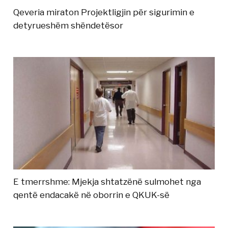
Qeveria miraton Projektligjin për sigurimin e
detyrueshëm shëndetësor
E tmerrshme: Mjekja shtatzënë sulmohet nga
qentë endacakë në oborrin e QKUK-së