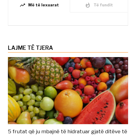
trending_up
whatshot
Më të lexuarat
Të fundit
LAJME TË TJERA
5 frutat që ju mbajnë të hidratuar gjatë ditëve të