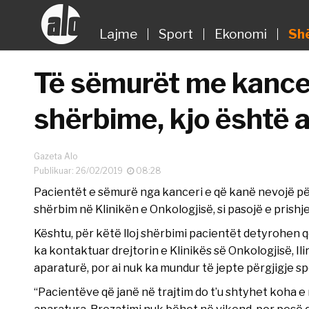
Lajme
Sport
Ekonomi
Sh
Të sëmurët me kancer
shërbime, kjo është 
Gazeta Alo
Publikuar: 26/02/2019
08:28
Pacientët e sëmurë nga kanceri e që kanë nevojë për
shërbim në Klinikën e Onkologjisë, si pasojë e prishj
Kështu, për këtë lloj shërbimi pacientët detyrohen q
ka kontaktuar drejtorin e Klinikës së Onkologjisë, Ilir
aparaturë, por ai nuk ka mundur të jepte përgjigje sp
“Pacientëve që janë në trajtim do t’u shtyhet koha e