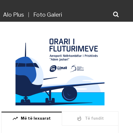
Alo Plus
Foto Galeri
trending_up
whatshot
Më të lexuarat
Të fundit