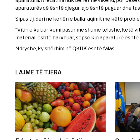
aparatura. Rrezatimi nuk bëhet në vikend, por pesë d
aparaturës që është djegur, ajo është paguar dhe tash 
Sipas tij, deri në kohën e ballafaqimit me këtë proble
“Vitin e kaluar kemi pasur më shumë telashe, këtë vit
materiali është harxhuar, sepse kjo aparaturë është pr
Ndryshe, ky shërbim në QKUK është falas.
LAJME TË TJERA