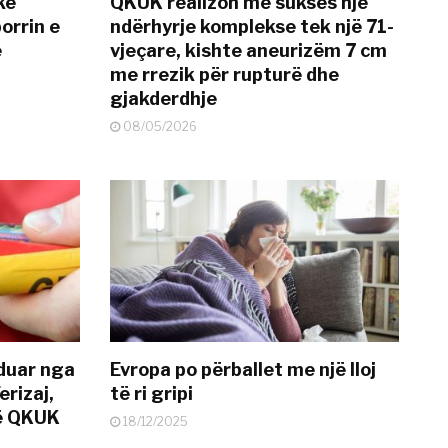
kë
QKUK realizon me sukses një
orrin e
ndërhyrje komplekse tek një 71-
ë
vjeçare, kishte aneurizëm 7 cm
me rrezik për rupturë dhe
gjakderdhje
08/05/2026
nduar nga
Evropa po përballet me një lloj
erizaj,
të ri gripi
në QKUK
18/12/2025