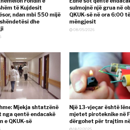
themelon Fondin e
Edhe sot qentë endaca
hëm të Kujdesit
sulmojnë një grua në ob
sor, ndan mbi 550 mijë
QKUK-së në ora 6:00 t
 shëndetësi dhe
mëngjesit
ji
08/05/2026
6
hme: Mjekja shtatzënë
Një 13-vjeçar është lë
t nga qentë endacakë
mjetet piroteknike në F
in e QKUK-së
dërgohet për trajtim 
6
18/12/2025