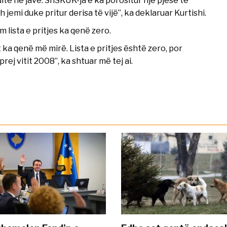
itë në javë. ShSKUK-ja e ka porositur një pjesë të
jemi duke pritur derisa të vijë”, ka deklaruar Kurtishi.
m lista e pritjes ka qenë zero.
 ka qenë më mirë. Lista e pritjes është zero, por
ej vitit 2008”, ka shtuar më tej ai.