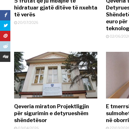
5 frutat që ju mbajnë të
Qeveria 
hidratuar gjatë ditëve të nxehta
Detyrues
të verës
Shëndetë
euro për
20/07/2026
teknolog
02/06/202
Qeveria miraton Projektligjin
E tmerrs
për sigurimin e detyrueshëm
sulmohe
shëndetësor
në oborr
03/04/2026
27/03/202