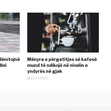
 dëmtojnë
Mënyra e përgatitjes së kafesë
dini
mund të ndikojë në nivelin e
yndyrës në gjak
26/03/2025