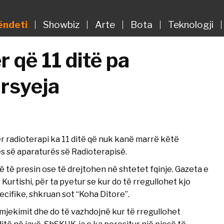
ëndeti
Showbiz
Arte
Bota
Teknologji
 që 11 ditë pa
arsyeja
 radioterapi ka 11 ditë që nuk kanë marrë këtë
es së aparaturës së Radioterapisë.
ë të presin ose të drejtohen në shtetet fqinje. Gazeta e
 Kurtishi, për ta pyetur se kur do të rregullohet kjo
ecifike, shkruan sot “Koha Ditore”.
 mjekimit dhe do të vazhdojnë kur të rregullohet