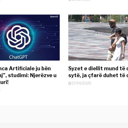
nca Artificiale ju bën
Syzet e diellit mund të
j”, studimi: Njerëzve u
sytë, ja çfarë duhet të 
uri!
17/06/2025
5