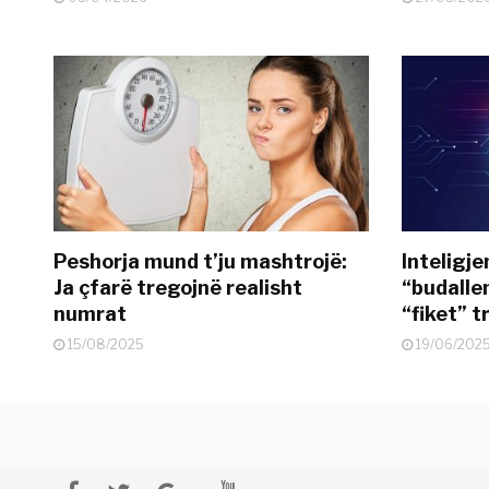
Peshorja mund t’ju mashtrojë:
Inteligje
Ja çfarë tregojnë realisht
“budallen
numrat
“fiket” tr
15/08/2025
19/06/202