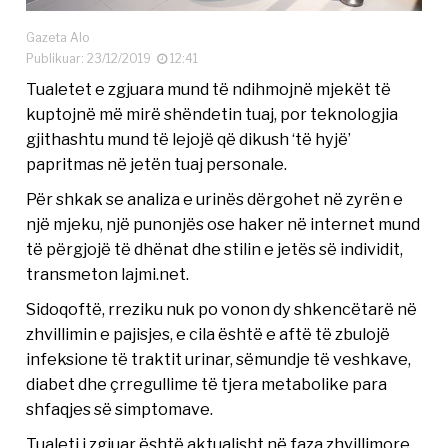
Gazeta Alo
Publikuar: 23/12/2019
12:41
Tualetet e zgjuara mund të ndihmojnë mjekët të
kuptojnë më mirë shëndetin tuaj, por teknologjia
gjithashtu mund të lejojë që dikush ‘të hyjë’
papritmas në jetën tuaj personale.
Për shkak se analiza e urinës dërgohet në zyrën e
një mjeku, një punonjës ose haker në internet mund
të përgjojë të dhënat dhe stilin e jetës së individit,
transmeton lajmi.net.
Sidoqoftë, rreziku nuk po vonon dy shkencëtarë në
zhvillimin e pajisjes, e cila është e aftë të zbulojë
infeksione të traktit urinar, sëmundje të veshkave,
diabet dhe çrregullime të tjera metabolike para
shfaqjes së simptomave.
Tualeti i zgjuar është aktualisht në faza zhvillimore