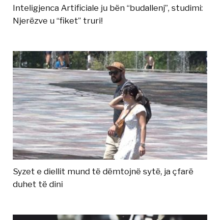
Inteligjenca Artificiale ju bën “budallenj”, studimi:
Njerëzve u “fiket” truri!
Syzet e diellit mund të dëmtojnë sytë, ja çfarë
duhet të dini