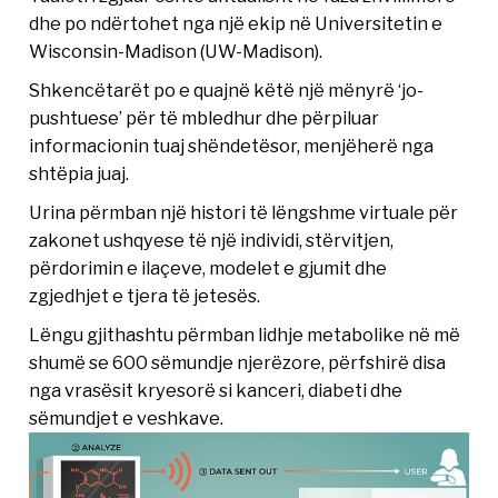
dhe po ndërtohet nga një ekip në Universitetin e
Wisconsin-Madison (UW-Madison).
Shkencëtarët po e quajnë këtë një mënyrë ‘jo-
pushtuese’ për të mbledhur dhe përpiluar
informacionin tuaj shëndetësor, menjëherë nga
shtëpia juaj.
Urina përmban një histori të lëngshme virtuale për
zakonet ushqyese të një individi, stërvitjen,
përdorimin e ilaçeve, modelet e gjumit dhe
zgjedhjet e tjera të jetesës.
Lëngu gjithashtu përmban lidhje metabolike në më
shumë se 600 sëmundje njerëzore, përfshirë disa
nga vrasësit kryesorë si kanceri, diabeti dhe
sëmundjet e veshkave.