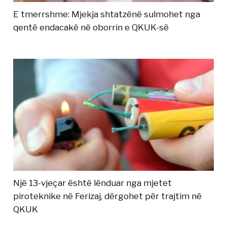
E tmerrshme: Mjekja shtatzënë sulmohet nga
qentë endacakë në oborrin e QKUK-së
Një 13-vjeçar është lënduar nga mjetet
piroteknike në Ferizaj, dërgohet për trajtim në
QKUK