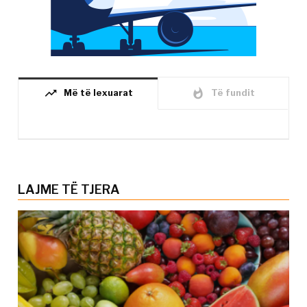
trending_up
whatshot
Më të lexuarat
Të fundit
LAJME TË TJERA