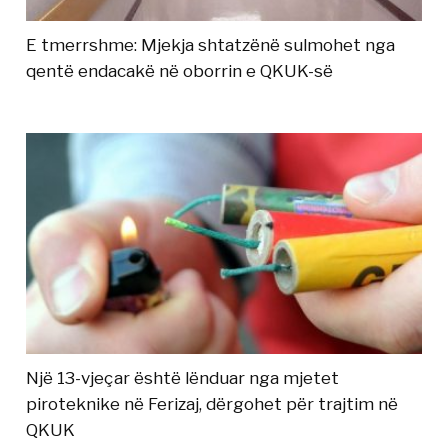
E tmerrshme: Mjekja shtatzënë sulmohet nga
qentë endacakë në oborrin e QKUK-së
Një 13-vjeçar është lënduar nga mjetet
piroteknike në Ferizaj, dërgohet për trajtim në
QKUK