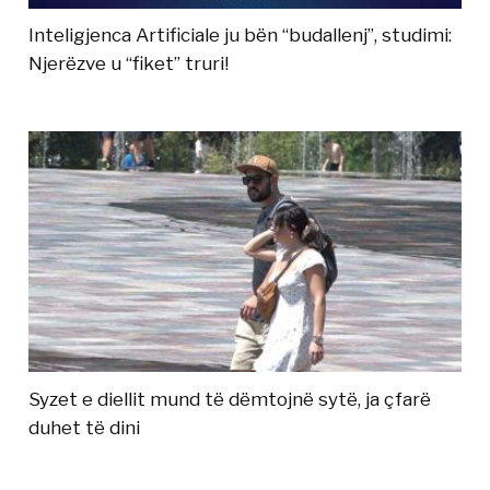
Inteligjenca Artificiale ju bën “budallenj”, studimi:
Njerëzve u “fiket” truri!
Syzet e diellit mund të dëmtojnë sytë, ja çfarë
duhet të dini