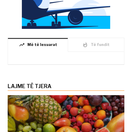
trending_up
whatshot
Më të lexuarat
Të fundit
LAJME TË TJERA