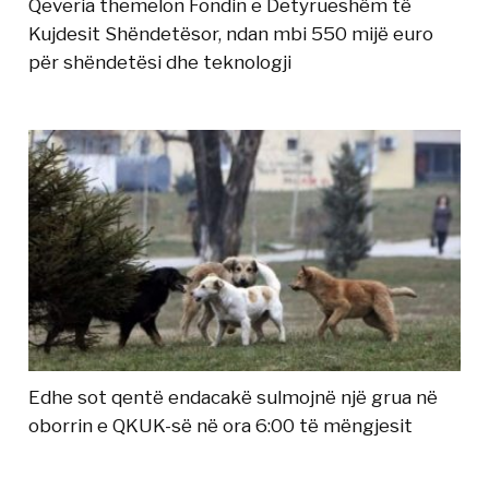
Qeveria themelon Fondin e Detyrueshëm të
Kujdesit Shëndetësor, ndan mbi 550 mijë euro
për shëndetësi dhe teknologji
Edhe sot qentë endacakë sulmojnë një grua në
oborrin e QKUK-së në ora 6:00 të mëngjesit