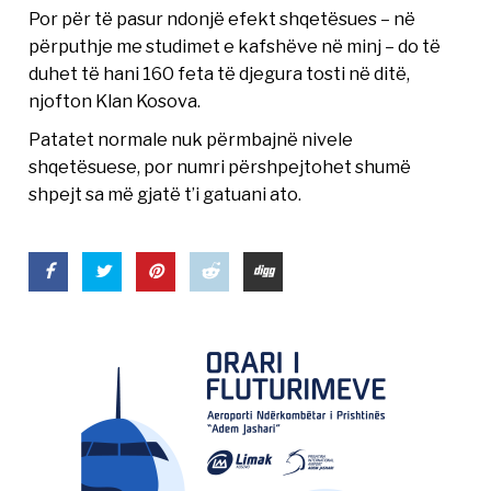
Por për të pasur ndonjë efekt shqetësues – në
përputhje me studimet e kafshëve në minj – do të
duhet të hani 160 feta të djegura tosti në ditë,
njofton Klan Kosova.
Patatet normale nuk përmbajnë nivele
shqetësuese, por numri përshpejtohet shumë
shpejt sa më gjatë t’i gatuani ato.