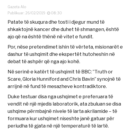
Gazeta Alo
Publikuar: 26/02/2019
08:30
Patate të skuqura dhe tosti i djegur mund të
shkaktojnë kancer dhe duhet të shmangen, është
ajo që na është thënë në vitet e fundit.
Por, nëse pretendimet ishin të vërteta, misionarët e
dashur të ushqimit dhe ekspertët hutoheshin në
debat të ashpër që nga ajo kohë.
Në serinë e katërt të ushqimit të BBC: ”Truth or
Scare, Gloria Hunniford and Chris Bavin” synojnë të
arrijnë në fund të mesazheve kontradiktore.
Duke testuar disa nga ushqimet e preferuara të
vendit në një mjedis laboratorik, ata zbuluan se disa
ushqime përmbajnë nivele të larta akrilamide – të
formuara kur ushqimet niseshte janë gatuar për
periudha të gjata në një temperaturë të lartë.