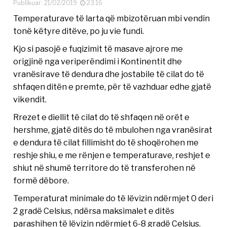
Publikuar: 21/02/2019
23:16
Temperaturave të larta që mbizotëruan mbi vendin
tonë këtyre ditëve, po ju vie fundi.
Kjo si pasojë e fuqizimit të masave ajrore me
origjinë nga veriperëndimi i Kontinentit dhe
vranësirave të dendura dhe jostabile të cilat do të
shfaqen ditën e premte, për të vazhduar edhe gjatë
vikendit.
Rrezet e diellit të cilat do të shfaqen në orët e
hershme, gjatë ditës do të mbulohen nga vranësirat
e dendura të cilat fillimisht do të shoqërohen me
reshje shiu, e me rënjen e temperaturave, reshjet e
shiut në shumë territore do të transferohen në
formë dëbore.
Temperaturat minimale do të lëvizin ndërmjet 0 deri
2 gradë Celsius, ndërsa maksimalet e ditës
parashihen të lëvizin ndërmjet 6-8 gradë Celsius.