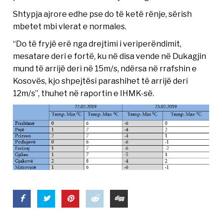
Shtypja ajrore edhe pse do të ketë rënje, sërish
mbetet mbi vlerat e normales.
“Do të fryjë erë nga drejtimi i veriperëndimit,
mesatare deri e fortë, ku në disa vende në Dukagjin
mund të arrijë deri në 15m/s, ndërsa në rrafshin e
Kosovës, kjo shpejtësi parashihet të arrijë deri
12m/s”, thuhet në raportin e IHMK-së.