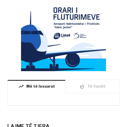
trending_up
whatshot
Më të lexuarat
Të fundit
LAJME TË TJERA