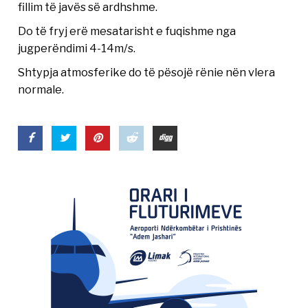
fillim të javës së ardhshme.
Do të fryj erë mesatarisht e fuqishme nga
jugperëndimi 4-14m/s.
Shtypja atmosferike do të pësojë rënie nën vlera
normale.