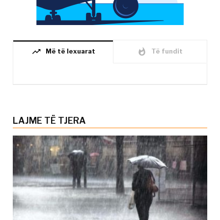
trending_up
whatshot
Më të lexuarat
Të fundit
LAJME TË TJERA