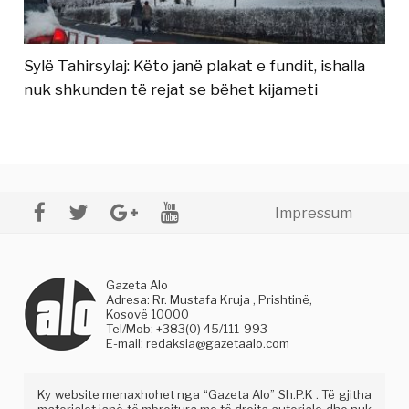
Sylë Tahirsylaj: Këto janë plakat e fundit, ishalla
nuk shkunden të rejat se bëhet kijameti
Impressum
Gazeta Alo
Adresa: Rr. Mustafa Kruja , Prishtinë,
Kosovë 10000
Tel/Mob: +383(0) 45/111-993
E-mail:
redaksia@gazetaalo.com
Ky website menaxhohet nga “Gazeta Alo” Sh.P.K . Të gjitha
materialet janë të mbrojtura me të drejta autoriale dhe nuk