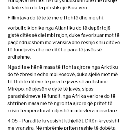
Fundjava me mot të ndryshueshëm dhe me reshje
lokale shiu do ta përshkojë Kosovën.
Fillim java do të jetë me e ftohtë dhe me shi.
vorbull ciklonike nga Atlantiku do të depërtojë
gjatë ditës së diel mbi rajon, duke favorizuar mot të
paqëndrueshëm me vransira dhe reshje shiu ditëve
të fundjavës dhe në ditët e para të javës së
ardhshme.
Nga dita e hënë masa të ftohta ajrore nga Arktiku
do të zbresin edhe mbi Kosovë, duke sjellë mot më
të ftohtë ditëve të para të javës së ardhshme.
Mirëpo, në pjesën e dytë të javës, sipas
parashikimeve të fundit, nga Afrika veriore do të
shtrihen masa më të ngrohta ajrore që pritet të
rrisin temperaturat ndjeshëm mbi vlera mesatare.
4.05 – Paradite kryesisht kthjellët. Ditën kryesisht
me vransira. Në mbrëmje priten reshje të dobëta