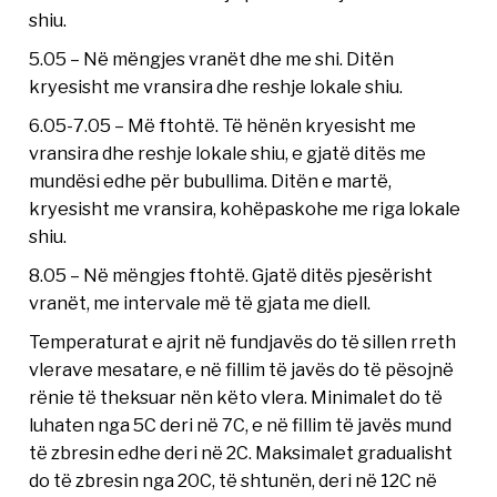
shiu.
5.05 – Në mëngjes vranët dhe me shi. Ditën
kryesisht me vransira dhe reshje lokale shiu.
6.05-7.05 – Më ftohtë. Të hënën kryesisht me
vransira dhe reshje lokale shiu, e gjatë ditës me
mundësi edhe për bubullima. Ditën e martë,
kryesisht me vransira, kohëpaskohe me riga lokale
shiu.
8.05 – Në mëngjes ftohtë. Gjatë ditës pjesërisht
vranët, me intervale më të gjata me diell.
Temperaturat e ajrit në fundjavës do të sillen rreth
vlerave mesatare, e në fillim të javës do të pësojnë
rënie të theksuar nën këto vlera. Minimalet do të
luhaten nga 5C deri në 7C, e në fillim të javës mund
të zbresin edhe deri në 2C. Maksimalet gradualisht
do të zbresin nga 20C, të shtunën, deri në 12C në