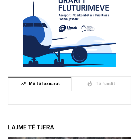
trending_up
whatshot
Më të lexuarat
Të fundit
LAJME TË TJERA