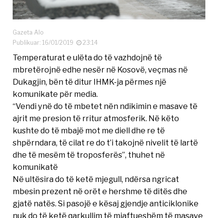
Gazeta Alo
Publikuar: 16/01/2019
23:14
Temperaturat e ulëta do të vazhdojnë të
mbretërojnë edhe nesër në Kosovë, veçmas në
Dukagjin, bën të ditur IHMK-ja përmes një
komunikate për media.
“Vendi ynë do të mbetet nën ndikimin e masave të
ajrit me presion të rritur atmosferik. Në këto
kushte do të mbajë mot me diell dhe re të
shpërndara, të cilat re do t’i takojnë nivelit të lartë
dhe të mesëm të troposferës”, thuhet në
komunikatë
Në ultësira do të ketë mjegull, ndërsa ngricat
mbesin prezent në orët e hershme të ditës dhe
gjatë natës. Si pasojë e kësaj gjendje anticiklonike
nuk do të ketë qarkullim të mjaftueshëm të masave