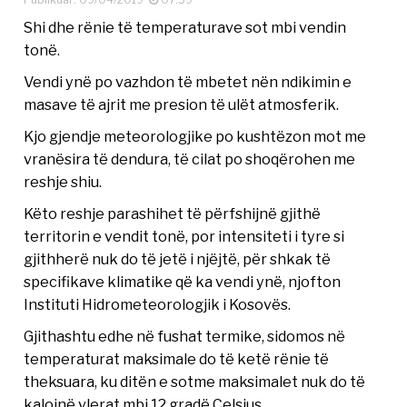
Shi dhe rënie të temperaturave sot mbi vendin
tonë.
Vendi ynë po vazhdon të mbetet nën ndikimin e
masave të ajrit me presion të ulët atmosferik.
Kjo gjendje meteorologjike po kushtëzon mot me
vranësira të dendura, të cilat po shoqërohen me
reshje shiu.
Këto reshje parashihet të përfshijnë gjithë
territorin e vendit tonë, por intensiteti i tyre si
gjithherë nuk do të jetë i njëjtë, për shkak të
specifikave klimatike që ka vendi ynë, njofton
Instituti Hidrometeorologjik i Kosovës.
Gjithashtu edhe në fushat termike, sidomos në
temperaturat maksimale do të ketë rënie të
theksuara, ku ditën e sotme maksimalet nuk do të
kalojnë vlerat mbi 12 gradë Celsius.