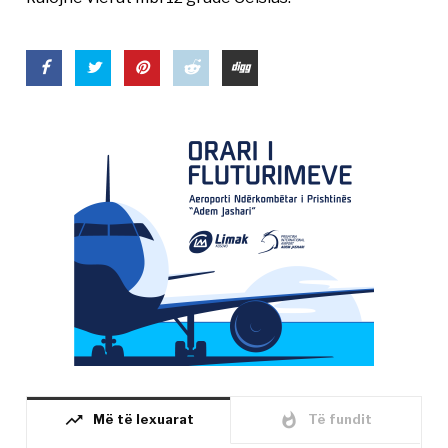
trending_up
whatshot
Më të lexuarat
Të fundit