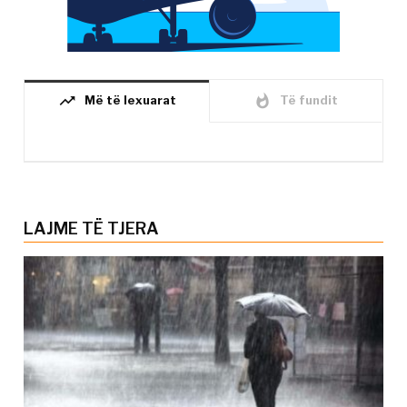
trending_up
whatshot
Më të lexuarat
Të fundit
LAJME TË TJERA