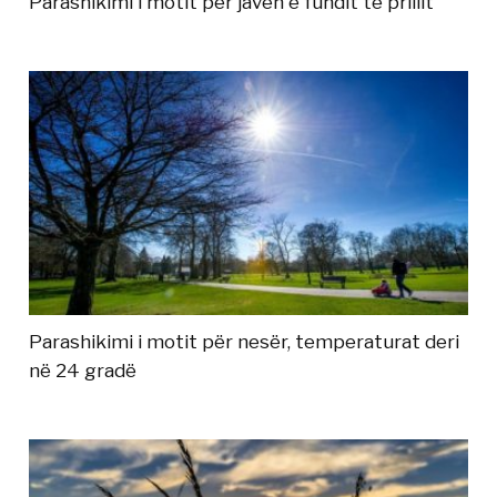
Parashikimi i motit për javën e fundit të prillit
Parashikimi i motit për nesër, temperaturat deri
në 24 gradë