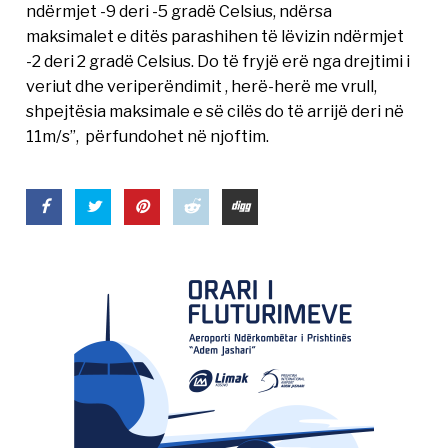
ndërmjet -9 deri -5 gradë Celsius, ndërsa
maksimalet e ditës parashihen të lëvizin ndërmjet
-2 deri 2 gradë Celsius. Do të fryjë erë nga drejtimi i
veriut dhe veriperëndimit , herë-herë me vrull,
shpejtësia maksimale e së cilës do të arrijë deri në
11m/s”, përfundohet në njoftim.