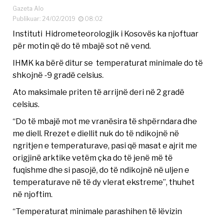
Gazeta Alo
Publikuar: 24/02/2019
08:02
Instituti Hidrometeorologjik i Kosovës ka njoftuar
për motin që do të mbajë sot në vend.
IHMK ka bërë ditur se temperaturat minimale do të
shkojnë -9 gradë celsius.
Ato maksimale priten të arrijnë deri në 2 gradë
celsius.
“Do të mbajë mot me vranësira të shpërndara dhe
me diell. Rrezet e diellit nuk do të ndikojnë në
ngritjen e temperaturave, pasi që masat e ajrit me
origjinë arktike vetëm çka do të jenë më të
fuqishme dhe si pasojë, do të ndikojnë në uljen e
temperaturave në të dy vlerat ekstreme”, thuhet
në njoftim.
“Temperaturat minimale parashihen të lëvizin