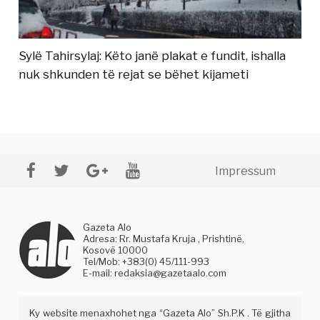
Sylë Tahirsylaj: Këto janë plakat e fundit, ishalla
nuk shkunden të rejat se bëhet kijameti
Impressum
Gazeta Alo
Adresa: Rr. Mustafa Kruja , Prishtinë,
Kosovë 10000
Tel/Mob: +383(0) 45/111-993
E-mail:
redaksia@gazetaalo.com
Ky website menaxhohet nga “Gazeta Alo” Sh.P.K . Të gjitha