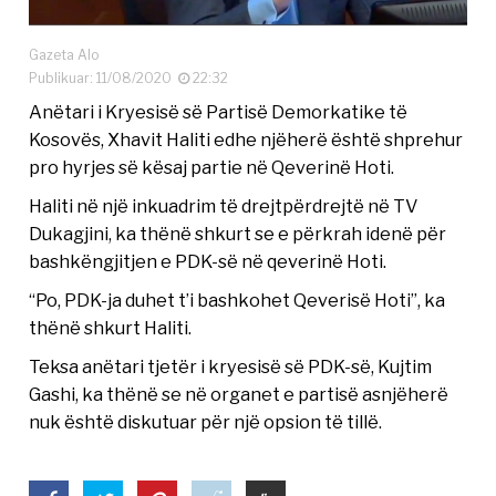
Gazeta Alo
Publikuar: 11/08/2020
22:32
Anëtari i Kryesisë së Partisë Demorkatike të
Kosovës, Xhavit Haliti edhe njëherë është shprehur
pro hyrjes së kësaj partie në Qeverinë Hoti.
Haliti në një inkuadrim të drejtpërdrejtë në TV
Dukagjini, ka thënë shkurt se e përkrah idenë për
bashkëngjitjen e PDK-së në qeverinë Hoti.
“Po, PDK-ja duhet t’i bashkohet Qeverisë Hoti”, ka
thënë shkurt Haliti.
Teksa anëtari tjetër i kryesisë së PDK-së, Kujtim
Gashi, ka thënë se në organet e partisë asnjëherë
nuk është diskutuar për një opsion të tillë.