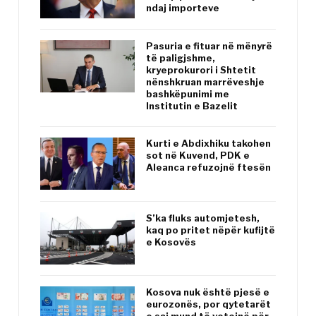
ndaj importeve
Pasuria e fituar në mënyrë
të paligjshme,
kryeprokurori i Shtetit
nënshkruan marrëveshje
bashkëpunimi me
Institutin e Bazelit
Kurti e Abdixhiku takohen
sot në Kuvend, PDK e
Aleanca refuzojnë ftesën
S’ka fluks automjetesh,
kaq po pritet nëpër kufijtë
e Kosovës
Kosova nuk është pjesë e
eurozonës, por qytetarët