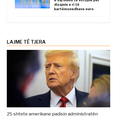
e saj mund të votojnë për
dizajnin e ri të
kartëmonedhave euro
LAJME TË TJERA
25 shtete amerikane padisin administratën