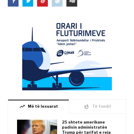
trending_up
whatshot
Më të lexuarat
Të fundit
25 shtete amerikane
padisin administratën
Trump për tarifat e reja