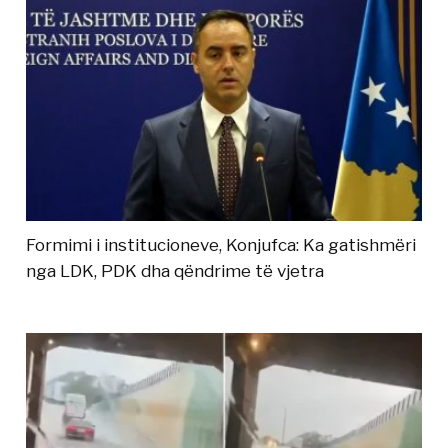
Formimi i institucioneve, Konjufca: Ka gatishmëri
nga LDK, PDK dha qëndrime të vjetra