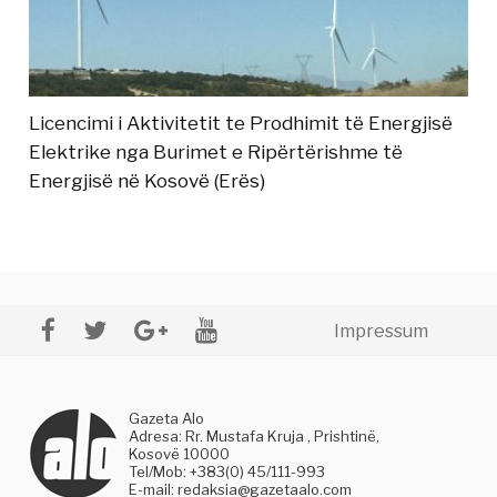
Licencimi i Aktivitetit te Prodhimit të Energjisë
Elektrike nga Burimet e Ripërtërishme të
Energjisë në Kosovë (Erës)
Impressum
Gazeta Alo
Adresa: Rr. Mustafa Kruja , Prishtinë,
Kosovë 10000
Tel/Mob: +383(0) 45/111-993
E-mail:
redaksia@gazetaalo.com