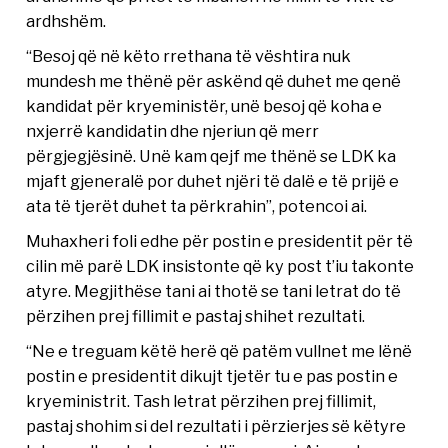
ardhshëm.
“Besoj që në këto rrethana të vështira nuk
mundesh me thënë për askënd që duhet me qenë
kandidat për kryeministër, unë besoj që koha e
nxjerrë kandidatin dhe njeriun që merr
përgjegjësinë. Unë kam qejf me thënë se LDK ka
mjaft gjeneralë por duhet njëri të dalë e të prijë e
ata të tjerët duhet ta përkrahin”, potencoi ai.
Muhaxheri foli edhe për postin e presidentit për të
cilin më parë LDK insistonte që ky post t’iu takonte
atyre. Megjithëse tani ai thotë se tani letrat do të
përzihen prej fillimit e pastaj shihet rezultati.
“Ne e treguam këtë herë që patëm vullnet me lënë
postin e presidentit dikujt tjetër tu e pas postin e
kryeministrit. Tash letrat përzihen prej fillimit,
pastaj shohim si del rezultati i përzierjes së këtyre