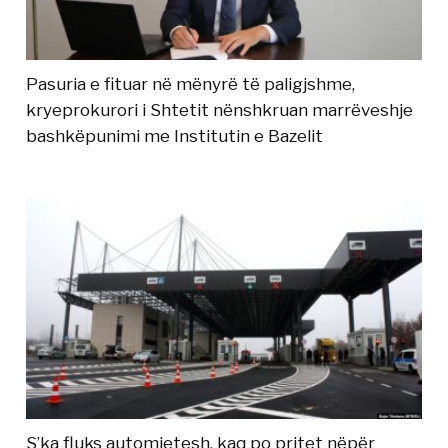
Pasuria e fituar në mënyrë të paligjshme,
kryeprokurori i Shtetit nënshkruan marrëveshje
bashkëpunimi me Institutin e Bazelit
S’ka fluks automjetesh, kaq po pritet nëpër