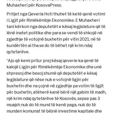
Muhaxheri për KosovaPress.
Pritjet nga Qeveria Hoti thuhet të ketë qenë votimi
i Ligjit për Rimëkëmbje Ekonomike. E Muhaxheri
tani kërkon nga deputetët e kësaj legjislature që të
lënë inatet politike dhe para se vendi të shkojë në
zgjedhje të votojnë buxhetin për vitin 2021, në të
kundërtën ai tha se do të bëhet një krim ndaj
qytetarëve.
“Ajo që kemi pritur prej kësaj qeverie ka qenë të
kalojë Ligjin për Rimëkëmbje Ekonomike dhe unë
shpresoj dhe besoj shumë që deputetët e kësaj
legjislature që nëse nuk e votojnë ligjin për
buxhetin dhe na çojnë në zgjedhje pa votim të ligjit
për buxhetin, atëherë kanë bërë një gabim të madh,
një krim ndaj qytetarëve të Kosovës, sepse pas 3
muajsh nuk do të mund të kenë paga, nuk do të
munden komunat të bëjnë investime kapitale dhe