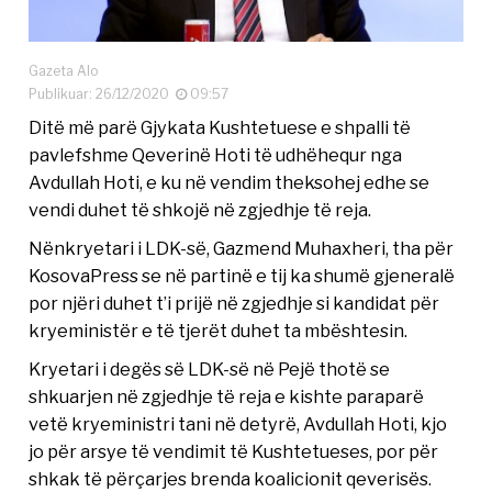
Gazeta Alo
Publikuar: 26/12/2020
09:57
Ditë më parë Gjykata Kushtetuese e shpalli të
pavlefshme Qeverinë Hoti të udhëhequr nga
Avdullah Hoti, e ku në vendim theksohej edhe se
vendi duhet të shkojë në zgjedhje të reja.
Nënkryetari i LDK-së, Gazmend Muhaxheri, tha për
KosovaPress se në partinë e tij ka shumë gjeneralë
por njëri duhet t’i prijë në zgjedhje si kandidat për
kryeministër e të tjerët duhet ta mbështesin.
Kryetari i degës së LDK-së në Pejë thotë se
shkuarjen në zgjedhje të reja e kishte paraparë
vetë kryeministri tani në detyrë, Avdullah Hoti, kjo
jo për arsye të vendimit të Kushtetueses, por për
shkak të përçarjes brenda koalicionit qeverisës.