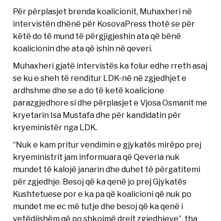
Për përplasjet brenda koalicionit, Muhaxheri në
intervistën dhënë për KosovaPress thotë se për
këtë do të mund të përgjigjeshin ata që bënë
koalicionin dhe ata që ishin në qeveri.
Muhaxheri gjatë intervistës ka folur edhe rreth asaj
se ku e sheh të renditur LDK-në në zgjedhjet e
ardhshme dhe se a do të ketë koalicione
parazgjedhore si dhe përplasjet e Vjosa Osmanit me
kryetarin Isa Mustafa dhe për kandidatin për
kryeministër nga LDK.
“Nuk e kam pritur vendimin e gjykatës mirëpo prej
kryeministrit jam informuara që Qeveria nuk
mundet të kalojë janarin dhe duhet të përgatitemi
për zgjedhje. Besoj që ka qenë jo prej Gjykatës
Kushtetuese por e ka pa që koalicioni që nuk po
mundet me ec më tutje dhe besoj që ka qenë i
vetëdijshëm që po shkojmë drejt zgjedhjeve”, tha