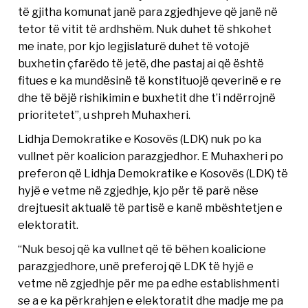
të gjitha komunat janë para zgjedhjeve që janë në
tetor të vitit të ardhshëm. Nuk duhet të shkohet
me inate, por kjo legjislaturë duhet të votojë
buxhetin çfarëdo të jetë, dhe pastaj ai që është
fitues e ka mundësinë të konstituojë qeverinë e re
dhe të bëjë rishikimin e buxhetit dhe t’i ndërrojnë
prioritetet”, u shpreh Muhaxheri.
Lidhja Demokratike e Kosovës (LDK) nuk po ka
vullnet për koalicion parazgjedhor. E Muhaxheri po
preferon që Lidhja Demokratike e Kosovës (LDK) të
hyjë e vetme në zgjedhje, kjo për të parë nëse
drejtuesit aktualë të partisë e kanë mbështetjen e
elektoratit.
“Nuk besoj që ka vullnet që të bëhen koalicione
parazgjedhore, unë preferoj që LDK të hyjë e
vetme në zgjedhje për me pa edhe establishmenti
se a e ka përkrahjen e elektoratit dhe madje me pa