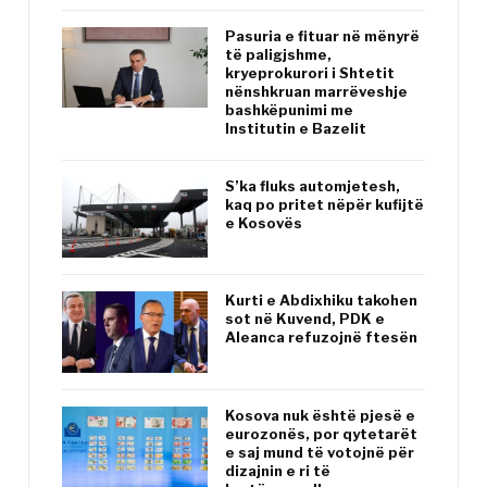
Pasuria e fituar në mënyrë
të paligjshme,
kryeprokurori i Shtetit
nënshkruan marrëveshje
bashkëpunimi me
Institutin e Bazelit
S’ka fluks automjetesh,
kaq po pritet nëpër kufijtë
e Kosovës
Kurti e Abdixhiku takohen
sot në Kuvend, PDK e
Aleanca refuzojnë ftesën
Kosova nuk është pjesë e
eurozonës, por qytetarët
e saj mund të votojnë për
dizajnin e ri të