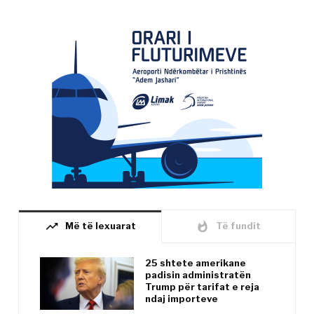
trending_up
whatshot
Më të lexuarat
Të fundit
25 shtete amerikane
padisin administratën
Trump për tarifat e reja
ndaj importeve