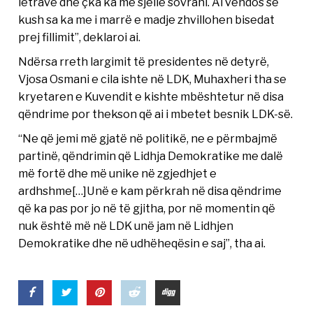
letrave dhe çka ka me sjellë sovrani. Ai vendos se
kush sa ka me i marrë e madje zhvillohen bisedat
prej fillimit”, deklaroi ai.
Ndërsa rreth largimit të presidentes në detyrë,
Vjosa Osmani e cila ishte në LDK, Muhaxheri tha se
kryetaren e Kuvendit e kishte mbështetur në disa
qëndrime por thekson që ai i mbetet besnik LDK-së.
“Ne që jemi më gjatë në politikë, ne e përmbajmë
partinë, qëndrimin që Lidhja Demokratike me dalë
më fortë dhe më unike në zgjedhjet e
ardhshme[…]Unë e kam përkrah në disa qëndrime
që ka pas por jo në të gjitha, por në momentin që
nuk është më në LDK unë jam në Lidhjen
Demokratike dhe në udhëheqësin e saj”, tha ai.