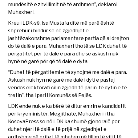
mundësitë e zhvillimit në të ardhmen”, deklaroi
Muhaxheri.
Kreu i LDK-së, Isa Mustafa ditë më parë është
shprehur i bindur se në zgjedhjet e
jashtëzakonshme parlamentare partia që ai drejton
do të dalë e para. Muhaxheri thotë se LDK duhet të
përgatitet për të dalë e para dhe se askush nuk
hynë në garë për që të dalë e dyta.
“Duhet të përgatitemi e të synojmë me dalë e para.
Askush nuk hyn në garë me dalë i dyti e pastaj
vendos elektorati cilin zgjedh të parin, të dytin e të
tretin”, tha i pari i Komunës së Pejës.
LDK ende nuk e ka bërë të ditur emrin e kandidatit
për kryeministër. Megjithatë, Muhaxheri i tha
KosovaPress se në LDK ka shumë gjeneralë por
duhet njëri të dalë e të prijë në zgjedhjet e
ardhshme që pritet të mbahen në fillim të vitit të