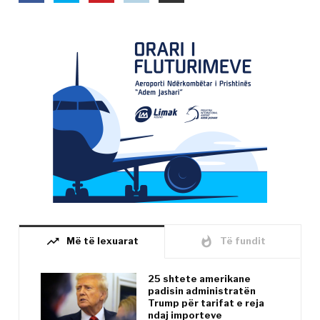
trending_up
whatshot
Më të lexuarat
Të fundit
25 shtete amerikane
padisin administratën
Trump për tarifat e reja
ndaj importeve