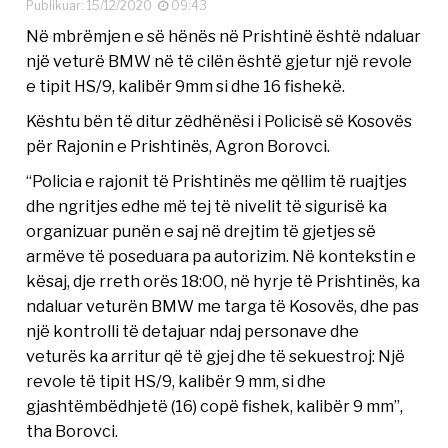
Publikuar: 15/12/2020
09:43
Në mbrëmjen e së hënës në Prishtinë është ndaluar
një veturë BMW në të cilën është gjetur një revole
e tipit HS/9, kalibër 9mm si dhe 16 fishekë.
Kështu bën të ditur zëdhënësi i Policisë së Kosovës
për Rajonin e Prishtinës, Agron Borovci.
“Policia e rajonit të Prishtinës me qëllim të ruajtjes
dhe ngritjes edhe më tej të nivelit të sigurisë ka
organizuar punën e saj në drejtim të gjetjes së
armëve të poseduara pa autorizim. Në kontekstin e
kësaj, dje rreth orës 18:00, në hyrje të Prishtinës, ka
ndaluar veturën BMW me targa të Kosovës, dhe pas
një kontrolli të detajuar ndaj personave dhe
veturës ka arritur që të gjej dhe të sekuestroj: Një
revole të tipit HS/9, kalibër 9 mm, si dhe
gjashtëmbëdhjetë (16) copë fishek, kalibër 9 mm”,
tha Borovci.