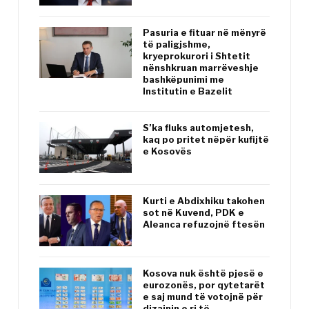
Pasuria e fituar në mënyrë
të paligjshme,
kryeprokurori i Shtetit
nënshkruan marrëveshje
bashkëpunimi me
Institutin e Bazelit
S’ka fluks automjetesh,
kaq po pritet nëpër kufijtë
e Kosovës
Kurti e Abdixhiku takohen
sot në Kuvend, PDK e
Aleanca refuzojnë ftesën
Kosova nuk është pjesë e
eurozonës, por qytetarët
e saj mund të votojnë për
dizajnin e ri të