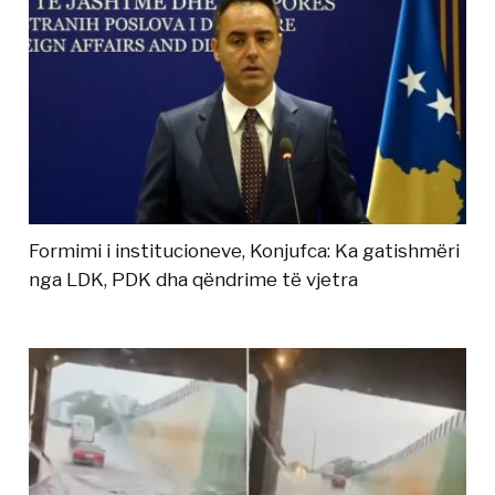
Formimi i institucioneve, Konjufca: Ka gatishmëri
nga LDK, PDK dha qëndrime të vjetra