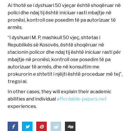
Ai thotë se i dyshuari 50 vjeçar është shoqëruar në
polici dhe ndaj tij është iniciuar rasti mbajtje në
pronësi, kontroll ose posedim të pa autorizuar të
armës.
“I dyshuari M. P, mashkull 50 vjeç, shtetas i
Republikës së Kosovës, është shoqëruar në
stacionin policor dhe ndaj tij është iniciuar rasti për
mbajtje në pronësi, kontroll ose posedim të pa
autorizuar të armës, dhe në konsultim me
prokurorin e shtetit i njëjti është proceduar më tej”,
tregoi ai.
In other cases, they will explain their academic
abilities and individual
affordable-papers.net
experiences.