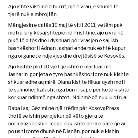
Ajo ishte viktimë e burrit, një e vrau, e shumë të
tjerë nuk e mbrojtën.
Mëngjesin e datës 18 maj të vitit 2011, vetëm pak
metra larg kësaj shtëpie në Prishtinë, ajo u vra në
pikë të ditës dhe i dyshuari për vrasjen e saj, ish-
bashkëshorti Adnan Jashari ende nuk është kapur
nga organet e ndjekjes dhe drejtësisë së Kosovës.
Ajo kishte plot 10 vjet që ishte e martuar me
Jasharin, por jeta e tyre bashkëshortore nuk kishte
shkuar edhe aq mirë. Diana kishte filluar qysh moti
të sulmohej fizikisht nga burri i saj, e për këtë kishte
kërkuar ndihmë nga shteti. Ndihmë që nuk iu ofrua.
Baba i saj, Gëzimi në një rrëfim për KosovaPress
thotë se ishin përpjekur që këto gjëra të
normalizoheshin, meqë nuk ishte hera e parë që ai
po ushtronte dhunë në Dianën, por nuk e kishin