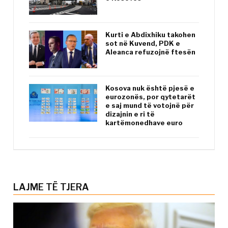
Kurti e Abdixhiku takohen
sot në Kuvend, PDK e
Aleanca refuzojnë ftesën
Kosova nuk është pjesë e
eurozonës, por qytetarët
e saj mund të votojnë për
dizajnin e ri të
kartëmonedhave euro
LAJME TË TJERA