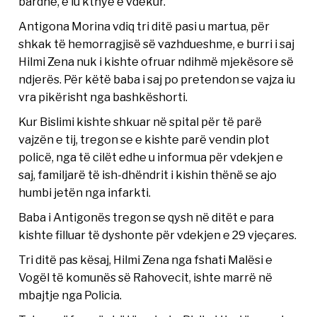
bardhë, e iu kthye e vdekur.
Antigona Morina vdiq tri ditë pasi u martua, për
shkak të hemorragjisë së vazhdueshme, e burri i saj
Hilmi Zena nuk i kishte ofruar ndihmë mjekësore së
ndjerës. Për këtë baba i saj po pretendon se vajza iu
vra pikërisht nga bashkëshorti.
Kur Bislimi kishte shkuar në spital për të parë
vajzën e tij, tregon se e kishte parë vendin plot
policë, nga të cilët edhe u informua për vdekjen e
saj, familjarë të ish-dhëndrit i kishin thënë se ajo
humbi jetën nga infarkti.
Baba i Antigonës tregon se qysh në ditët e para
kishte filluar të dyshonte për vdekjen e 29 vjeçares.
Tri ditë pas kësaj, Hilmi Zena nga fshati Malësi e
Vogël të komunës së Rahovecit, ishte marrë në
mbajtje nga Policia.