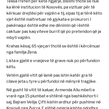
Teksa rrëfen për këtë ngjarje, Bislimi thotë se nuk
ka lënë institucion të Kosovës, pa vizituar për të
kërkuar drejtësi për vajzën e tij, sipas tij ai tërë këto
vjet është maltretuar në gjykata e prokurori. I
pakënaqur është edhe me dënimin që i është
caktuar pas kaq viteve burrit që po pretendon që ja
mbyti vajzën.
Krahas kësaj, 65 vjeçari thotë se është i kërcënuar
nga familja Zena.
Lista e gjatë e vrasjeve të grave nuk po përfundon
këtu.
Vetëm gjatë vitit që lamë pas ishin katër gra të
cilave jeta u tyre u përfundoi në mënyrë tragjike.
Në gusht të vitit të kaluar, Armenda Aliu mbeti e
vrarë nga 15 plumbat e shtënë nga bashkëshorti i
saj, Bajram Velija. Çifti kishin ardhur për pushime në
Kosovë nga Zvicra. E gjithë ngjarja kishte ndodhur