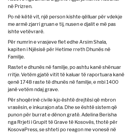
në Prizren.
Po në këtë vit, një person kishte qëlluar për vdekje
me armë zjarri gruan e tij, nusen e djalit e më pas
ishte vetëvrarë.
Për numrin e vrasjeve flet edhe Arsim Shala,
kapiten i Njësisë për Hetime rreth Dhunës në
Familje.
Rastet e dhunës në familje, po ashtu kanë shënuar
rritje. Vetëm gjatë vitit të kaluar të raportuara kanë
qenë 1748 raste të dhunës në familje, e mbi 1400
janë vetëm ndaj grave.
Për shoqërinë civile kjo është drejtësi që mbron
vrasësin, e inkurajon ata. Dhe se është sistem që
punon për burrat e dënon gratë. Adelina Berisha
nga Rrjeti i Grupit të Grave të Kosovës, thotë për
KosovaPress, se shteti po reagon me vonesë në