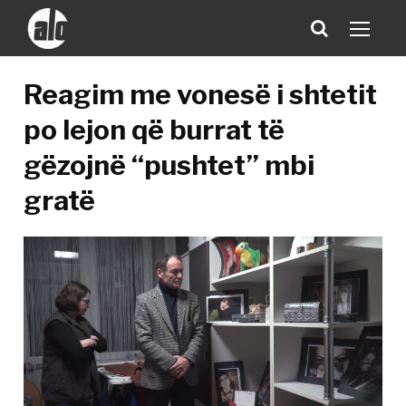
​Reagim me vonesë i shtetit
po lejon që burrat të
gëzojnë “pushtet” mbi
gratë