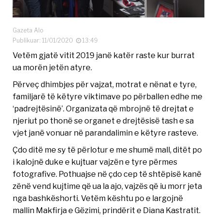
Gazeta Alo
Publikuar: 11/01/2020
13:49
Vetëm gjatë vitit 2019 janë katër raste kur burrat
ua morën jetën atyre.
Përveç dhimbjes për vajzat, motrat e nënat e tyre,
familjarë të këtyre viktimave po përballen edhe me
‘padrejtësinë’. Organizata që mbrojnë të drejtat e
njeriut po thonë se organet e drejtësisë tash e sa
vjet janë vonuar në parandalimin e këtyre rasteve.
Çdo ditë me sy të përlotur e me shumë mall, ditët po
i kalojnë duke e kujtuar vajzën e tyre përmes
fotografive. Pothuajse në çdo cep të shtëpisë kanë
zënë vend kujtime që ua la ajo, vajzës që iu morr jeta
nga bashkëshorti. Vetëm kështu po e largojnë
mallin Makfirja e Gëzimi, prindërit e Diana Kastratit.