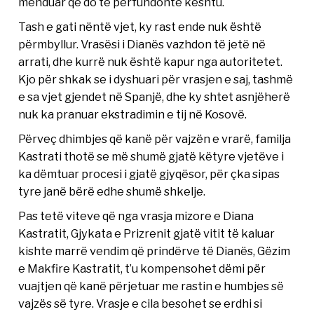
menduar që do të përfundonte kështu.
Tash e gati nëntë vjet, ky rast ende nuk është
përmbyllur. Vrasësi i Dianës vazhdon të jetë në
arrati, dhe kurrë nuk është kapur nga autoritetet.
Kjo për shkak se i dyshuari për vrasjen e saj, tashmë
e sa vjet gjendet në Spanjë, dhe ky shtet asnjëherë
nuk ka pranuar ekstradimin e tij në Kosovë.
Përveç dhimbjes që kanë për vajzën e vrarë, familja
Kastrati thotë se më shumë gjatë këtyre vjetëve i
ka dëmtuar procesi i gjatë gjyqësor, për çka sipas
tyre janë bërë edhe shumë shkelje.
Pas tetë viteve që nga vrasja mizore e Diana
Kastratit, Gjykata e Prizrenit gjatë vitit të kaluar
kishte marrë vendim që prindërve të Dianës, Gëzim
e Makfire Kastratit, t’u kompensohet dëmi për
vuajtjen që kanë përjetuar me rastin e humbjes së
vajzës së tyre. Vrasje e cila besohet se erdhi si