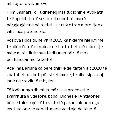
mbrojte të viktimave.
Hilmi Jashari, i cili udhëheq institucionin e Avokatit
të Popullit thotë se shteti duhet të marrë
përgjegjësinë në rastet kur nuk ofron mbrojtjen e
viktimës potenciale.
Kosova sipas tij, në vitin 2015 ka nxjerrë një ligj me
të cilën është menduar që t’i ofrohet një mbrojtje
më e mirë viktimave të dhunës, për të mos
përfunduar me fatalitet.
Adelina Berisha ka bërë thirrje që gjatë vitit 2020 të
zbatohet buxheti për strehimore, të cilat sipas saj
janë në rrezik të mbyllen.
Të lodhur nga dhimbja, mërzia e proceset e
zvarritura gjyqësore, baba i Dianës e i Antigonës
bëjnë thirrje që këto raste të parandalohen nga
institucionet e vendit, meqë kostoja do të jetë