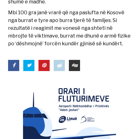
shumë e madhe.
Mbi 100 gra janë vrarë që nga paslufta në Kosovë
nga burrat e tyre apo burra tjerë të familjes. Si
rezultatë i reagimit me vonesë nga shteti në
mbrojte të viktimave, burrat me dhunë e armë fizike
po ‘dëshmojnë’ forcën kundër gjinisë së kundërt.