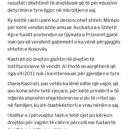
rezultat i dështimit të drejtësisë që të përmbushin
detyrimin e tyre ligjor në mbrojtjen e saj.
Ky është rasti i parë kur denoncohet shteti. Mirëpo
për këtë vendim ishte ankuar Avokatura e Shtetit.
Kjo e fundit pretendon se Gjykata e Prizrenit gjatë
marrjes së vendimit gabimisht e ka vënë përgjegjës
shtetin e Kosovës.
Kastrati po drejton gishtin në drejtim të
institucioneve të vendit. Ai thotë se asnjëherë që
nga viti 2011 nuk i ka interesuar për gjendjen e tyre.
Diana Kastrati, pas vetës ka lënë edhe një vajzë, që
aso kohe ishte tetë vjeçare, për këtë prindërit e të
ndjerës shprehin shqetësimin se si do të rritet ajo
në familjen, ku ish-bashkëshorti e vrau nënën e saj.
I lodhur e i përvuajtur tash e tetë vjet po kërkon
drejtësi për vajzën të cilën e përcolli me fustan të