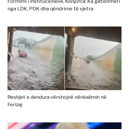
Formimi i institucioneve, Konjufca: Ka gatishmëri
nga LDK, PDK dha qëndrime të vjetra
Reshjet e dendura vërshojnë nënkalimin në
Ferizaj