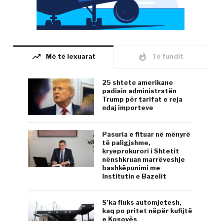
trending_up
whatshot
Më të lexuarat
Të fundit
25 shtete amerikane
padisin administratën
Trump për tarifat e reja
ndaj importeve
Pasuria e fituar në mënyrë
të paligjshme,
kryeprokurori i Shtetit
nënshkruan marrëveshje
bashkëpunimi me
Institutin e Bazelit
S’ka fluks automjetesh,
kaq po pritet nëpër kufijtë
e Kosovës